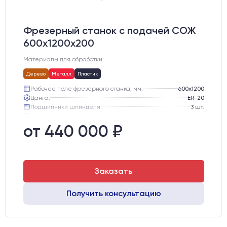
Фрезерный станок с подачей СОЖ
600х1200х200
Материалы для обработки:
Дерево
Металл
Пластик
Рабочее поле фрезерного станка, мм:
600х1200
Цанга:
ER-20
Подшипники шпинделя:
3 шт.
Вид охлаждения:
Жидкостное
Стол:
Чугунный стол с Т-пазами
от 440 000 ₽
Двигатели:
Шаговые
Заказать
Получить консультацию