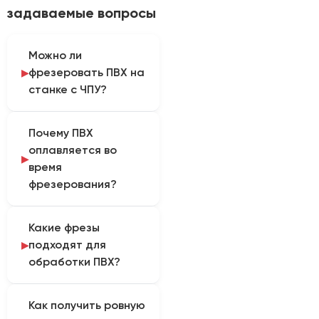
задаваемые вопросы
Можно ли
фрезеровать ПВХ на
станке с ЧПУ?
Да, ПВХ допускает
Почему ПВХ
механическую
оплавляется во
фрезерную обработку
время
при правильном выборе
фрезерования?
инструмента и
режимов.
Оплавление связано с
Совместимость
Какие фрезы
накоплением тепла:
конкретной модели
подходят для
затупленным
станка проверяют по
обработки ПВХ?
инструментом,
ее назначению,
недостаточным съемом
мощности шпинделя и
Используют острые
материала на зуб,
требованиям к
Как получить ровную
фрезы, рассчитанные
повторным
фиксации листа.