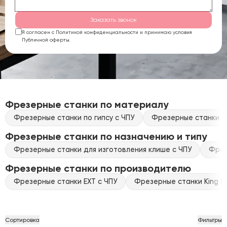
Заказать звонок
Я согласен с Политикой конфиденциальности и принимаю условия
Публичной оферты.
Фрезерные станки по материалу
Фрезерные станки по гипсу с ЧПУ
Фрезерные станки по
Фрезерные станки по назначению и типу
Фрезерные станки для изготовления клише с ЧПУ
Фрез
Фрезерные станки по производителю
Фрезерные станки EXT с ЧПУ
Фрезерные станки King Ra
Сортировка
Фильтры