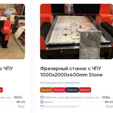
с ЧПУ
Фрезерный станок с ЧПУ
1000x2000х400mm Stone
Материалы для обработки:
ь
Дерево
Металл
Пластик
Камень
нка, мм:
900х1500
Рабочее поле фрезерного станка, мм:
1000х2000
ER-20
Цанга:
ER-2
3 шт.
Подшипники шпинделя:
3 шт
Жидкостное
Вид охлаждения:
Жидкостно