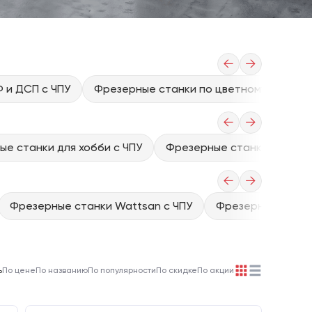
←
→
 и ДСП с ЧПУ
Фрезерные станки по цветному металлу
←
→
е станки для хобби с ЧПУ
Фрезерные станки 3d с чп
←
→
Фрезерные станки Wattsan с ЧПУ
Фрезерные станки
ь
По цене
По названию
По популярности
По скидке
По акции