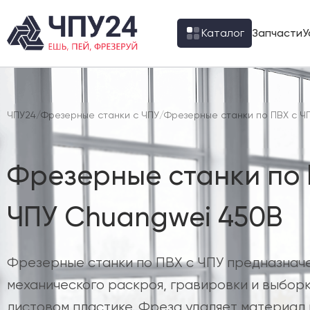
Каталог
Запчасти
У
ЧПУ24
/
Фрезерные станки с ЧПУ
/
Фрезерные станки по ПВХ с Ч
Фрезерные станки по 
ЧПУ Chuangwei 450B
Фрезерные станки по ПВХ с ЧПУ предназнач
механического раскроя, гравировки и выборк
листовом пластике. Фреза удаляет материал