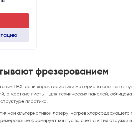
Алюминиевый стол с Т-пазами и жертвенным пластиком
Chuangwei 450B
Leadshine
ьтацию
атывают фрезерованием
товым ПВХ, если характеристики материала соответств
й, а жесткие листы - для технических панелей, облицовк
структуре пластика.
тичной альтернативой лазеру: нагрев хлорсодержащего 
резерование формирует контур за счет снятия стружки и