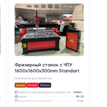
Фрезерный станок с ЧПУ
1600x1600x300mm Standart
Материалы для обработки:
Дерево
Металл
Пластик
Рабочее поле фрезерного станка, мм:
1600х1600
0
Цанга:
ER-20
.
Подшипники шпинделя:
3 шт.
е
Вид охлаждения:
Жидкостное