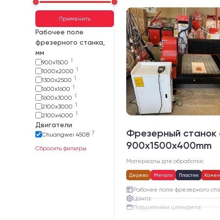
Применить
Рабочее поле
фрезерного станка,
мм
1
900х1500
1
1000х2000
1
1300х2500
1
1600х1600
1
1600х3000
1
2100х3000
1
2100х4000
Двигатели
Фрезерный станок 
7
Chuangwei 450B
900x1500x400mm
Сбросить фильтры
Материалы для обработки:
Дерево
Металл
Пластик
Камен
Рабочее поле фрезерного ста
Цанга:
Подшипники шпинделя:
Вид охлаждения: