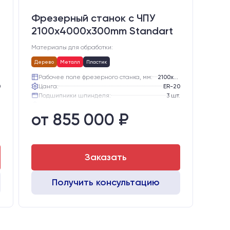
Фрезерный станок с ЧПУ
2100x4000x300mm Standart
Материалы для обработки:
Дерево
Металл
Пластик
Рабочее поле фрезерного станка, мм:
2100х4000
0
Цанга:
ER-20
.
Подшипники шпинделя:
3 шт.
е
Вид охлаждения:
Жидкостное
от 855 000 ₽
Стол:
Алюминиевый стол с Т-пазами и жертвенным пластиком
B
Двигатели:
Chuangwei 450B
Заказать
Получить консультацию