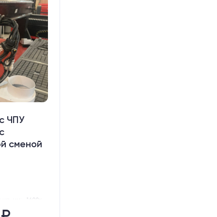
с ЧПУ
с
й сменой
нка, мм:
1600х3000
ISO30
 ₽
3 шт.