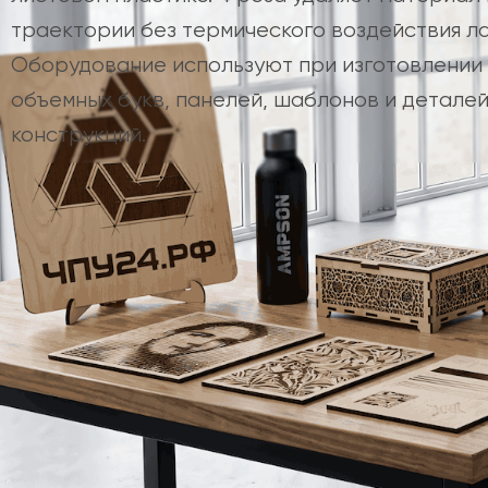
траектории без термического воздействия ла
Оборудование используют при изготовлении 
объемных букв, панелей, шаблонов и детале
конструкций.