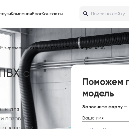
слуги
Компания
Блог
Контакты
ПУ
/
Фрезерные станки по ПВХ с ЧПУ Chuangwei 450B
ПВХ с
Поможем 
модель
Заполните форму — 
ены для
и пазов в
Ваше имя
 по заданной