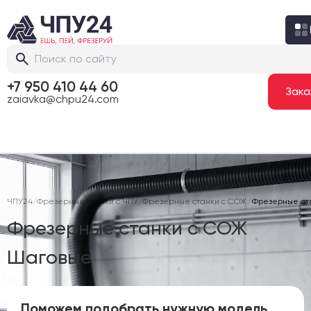
+7 950 410 44 60
zaiavka@chpu24.com
ЧПУ24
/
Фрезерные станки с ЧПУ
/
Фрезерные станки с СОЖ
/
Фрезерные ст
Фрезерные станки с СОЖ
Шаговые
Поможем подобрать нужную модель