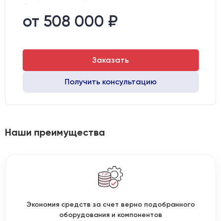
Вид охлаждения:
Жидкостное
Стол:
Чугунный стол с Т-пазами
от 508 000 ₽
Двигатели:
Шаговые
Заказать
Получить консультацию
Наши преимущества
Экономия средств за счет верно подобранного
оборудования и компонентов