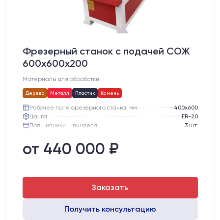
Фрезерный станок с подачей СОЖ
600х600х200
Материалы для обработки:
Дерево
Металл
Пластик
Камень
Рабочее поле фрезерного станка, мм:
400х600
Цанга:
ER-20
Подшипники шпинделя:
3 шт.
Вид охлаждения:
Жидкостное
Стол:
Чугунный стол с Т-пазами + Ванна
от 440 000 ₽
Тип стола:
Подвижный
Заказать
Получить консультацию