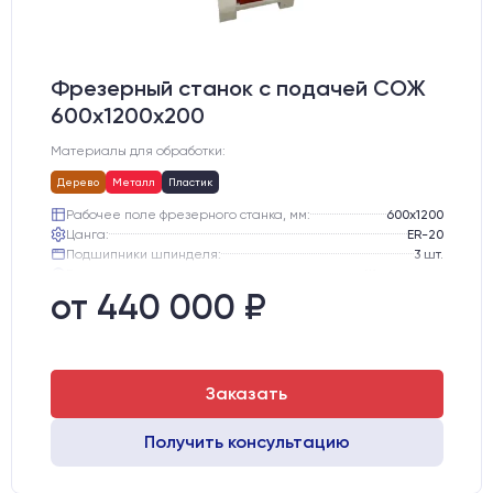
Фрезерный станок с подачей СОЖ
600х1200х200
Материалы для обработки:
Дерево
Металл
Пластик
Рабочее поле фрезерного станка, мм:
600х1200
Цанга:
ER-20
Подшипники шпинделя:
3 шт.
Вид охлаждения:
Жидкостное
Стол:
Чугунный стол с Т-пазами
от 440 000 ₽
Двигатели:
Шаговые
Заказать
Получить консультацию