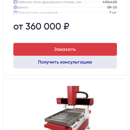
Рабочее поле фрезерного станка, мм:
400х400
Цанга:
ER-20
Подшипники шпинделя:
3 шт.
Вид охлаждения:
Жидкостное
Стол:
Чугунный стол с Т-пазами + Ванна
от 360 000 ₽
Тип стола:
Подвижный
Заказать
Получить консультацию