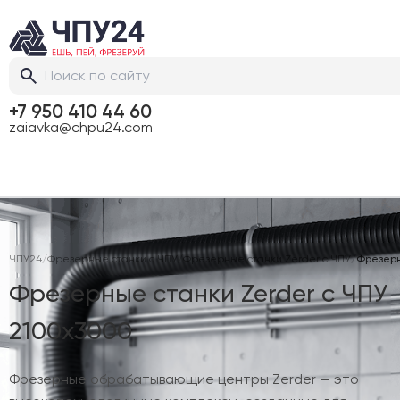
+7 950 410 44 60
zaiavka@chpu24.com
ЧПУ24
/
Фрезерные станки с ЧПУ
/
Фрезерные станки Zerder с ЧПУ
/
Фрезерн
Фрезерные станки Zerder с ЧПУ
2100х3000
Фрезерные обрабатывающие центры Zerder — это