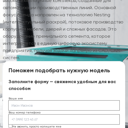
высокотехнологичные комплексы, созданные для
автоматизации производственных линий. Основной
фокус бренда направлен на технологию Nesting
(интеллектуальный раскрой), потоковое производство
корпусной мебели, дверей и сложных фасадов. Это
оборудование премиального сегмента, которое
интегрируется в единую цифровую экосистему
предприятия, получая задачи напрямую из CAD/CAM-
систем.
Поможем подобрать нужную модель
Заполните форму — свяжемся удобным для вас
способом
Ваше имя
Ваш номер телефона
Не звонить, просто напишите мне