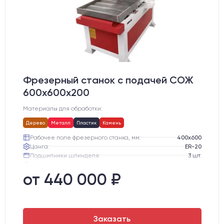
Фрезерный станок с подачей СОЖ
600х600х200
Материалы для обработки:
Дерево
Металл
Пластик
Камень
Рабочее поле фрезерного станка, мм:
400х600
Цанга:
ER-20
Подшипники шпинделя:
3 шт.
Вид охлаждения:
Жидкостное
Стол:
Чугунный стол с Т-пазами + Ванна
от 440 000 ₽
Тип стола:
Подвижный
Заказать