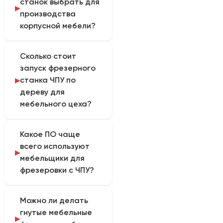
станок выбрать для
производства
корпусной мебели?
Для производства
Сколько стоит
корпусной мебели
запуск фрезерного
(кухни, шкафы)
станка ЧПУ по
оптимальны портальные
дереву для
станки с рабочим
мебельного цеха?
полем 1300х2500 мм или
2000х3000 мм. Они
Начальные инвестиции
позволяют укладывать
Какое ПО чаще
включают покупку
полноформатные листы
всего используют
самого станка, системы
МДФ, ЛДСП и фанеры.
мебельщики для
аспирации, вакуумной
Важно наличие
фрезеровки с ЧПУ?
помпы, стартового
вакуумного стола для
набора фрез, а также
надежной фиксации и
Большинство мебельных
пусконаладочные
шпинделя мощностью
Можно ли делать
производств
работы. Для базового
не менее 3 кВт.
гнутые мебельные
используют связку
полноформатного