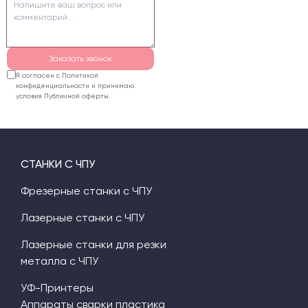
составляет 300-600
рублей в час, а
рыночная цена часа
коммерческой
Заказать звонок
фрезеровки на заказ
Я согласен с Политикой
варьируется от 1000 до
конфиденциальности и принимаю
условия Публичной оферты.
2500 рублей.
СТАНКИ С ЧПУ
Фрезерные станки с ЧПУ
Лазерные станки с ЧПУ
Лазерные станки для резки
металла с ЧПУ
УФ-Принтеры
Аппараты сварки пластика