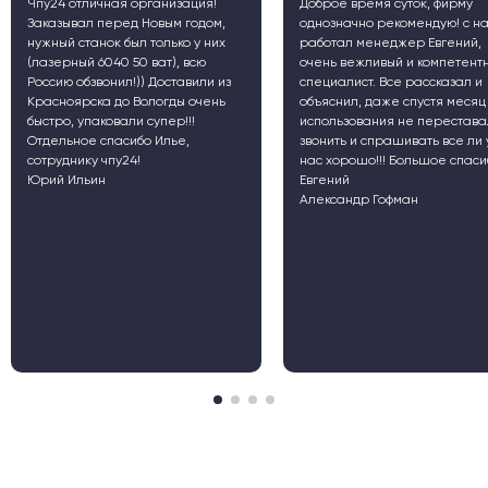
рганизация!
Доброе время суток, фирму
Добрый д
Новым годом,
однозначно рекомендую! с нами
"Центра 
 только у них
работал менеджер Евгений,
технолог
 ват), всю
очень вежливый и компетентный
"Промыш
) Доставили из
специалист. Все рассказал и
"Гараж",
ологды очень
объяснил, даже спустя месяц
"Донског
супер!!!
использования не переставал
техничес
о Илье,
звонить и спрашивать все ли у
хотел бы 
нас хорошо!!! Большое спасибо
сотрудни
Евгений
"ЧПУ24".
Александр Гофман
Oleg Don
Центр ин
технолог
"Промыш
"Гараж""