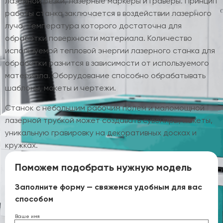
лазерной резки, лазерные маркеры и граверы. Принцип
работы станка заключается в воздействии лазерного
луча, температура которого достаточна для
обработки поверхности материала. Количество
используемой тепловой энергии лазерного станка для
обработки разнится в зависимости от используемого
материала. Оборудование способно обрабатывать
шаблоны, макеты и чертежи.
Станок с небольшим рабочим полем и маломощной
лазерной трубкой может создавать сувениры, макеты,
уникальную гравировку на декоративных досках и
кружках.
Поможем подобрать нужную модель
Заполните форму — свяжемся удобным для вас
способом
Ваше имя