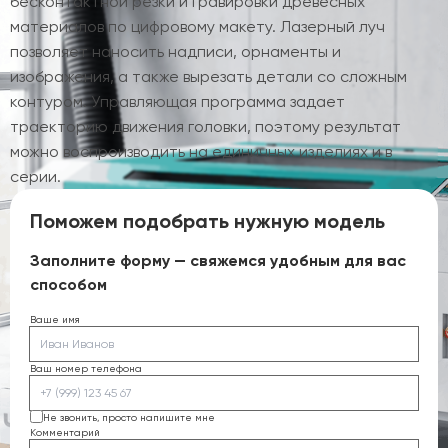
бесконтактной резки и гравировки древесных
материалов по цифровому макету. Лазерный луч
позволяет наносить надписи, орнаменты и
изображения, а также вырезать детали со сложным
контуром. Управляющая программа задает
траекторию движения головки, поэтому результат
можно воспроизводить на единичных изделиях и в
серии.
Поможем подобрать нужную модель
Заполните форму — свяжемся удобным для вас
способом
Ваше имя
Ваш номер телефона
Не звонить, просто напишите мне
Комментарий