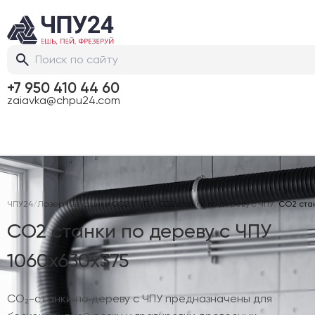
+7 950 410 44 60
zaiavka@chpu24.com
ЧПУ24
/
Лазерные станки CO2 с ЧПУ
/
CO2 станки по дереву с ЧПУ
/
CO2 стан
CO2 станки по дереву с ЧПУ
1060х630х375
CO₂-станки по дереву с ЧПУ предназначены для