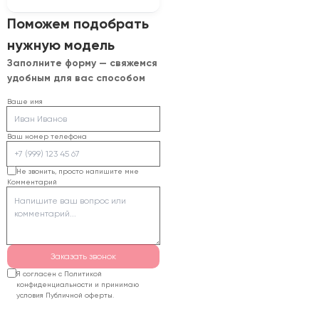
глубину опускания
Для подбора нужно
Поможем подобрать
стола. Для серийной
сообщить породу и
работы также
нужную модель
толщину материала,
оценивают систему
Заполните форму — свяжемся
размеры изделий,
управления, вытяжку,
удобным для вас способом
требуемое рабочее
охлаждение и
поле и планируемую
Ваше имя
необходимость
загрузку. Специалисты
дополнительных
сопоставят задачу с
головок или камеры.
Ваш номер телефона
моделями из каталога,
предложат
Не звонить, просто напишите мне
Комментарий
комплектацию и
рассчитают стоимость
поставки.
Заказать звонок
Я согласен с Политикой
конфиденциальности и принимаю
условия Публичной оферты.