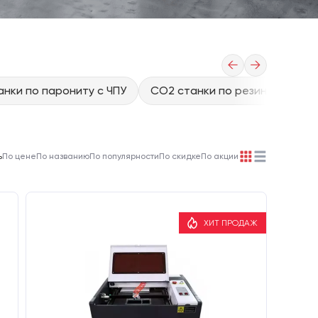
←
→
нки по парониту с ЧПУ
CO2 станки по резине с ЧПУ
ь
По цене
По названию
По популярности
По скидке
По акции
ХИТ ПРОДАЖ