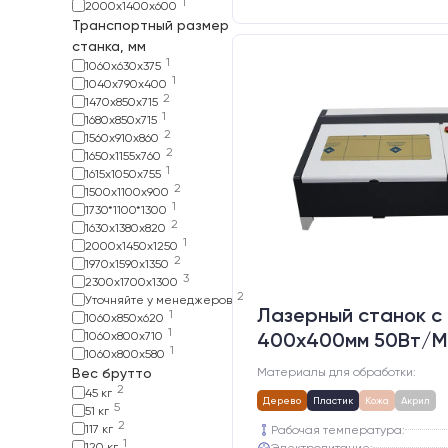
1
2000х1400х600
Транспортный размер
станка, мм
1
1060х630х375
1
1040х790х400
2
1470х850х715
1
1680х850х715
2
1560х910х860
2
1650x1155x760
1
1615х1050х755
2
1500х1100х900
1
1730*1100*1300
2
1630х1380х820
1
2000х1450х1250
2
1970х1590х1350
3
2300х1700х1300
2
Уточняйте у менеджеров
Лазерный станок c
1
1060х850х620
1
400х400мм 50Вт/М
1060х800х710
1
1060х800х580
Материалы для обработки:
Вес брутто
2
45 кг
Дерево
Пластик
Кожа
Акрил
5
51 кг
2
117 кг
Рабочая температура:
1
120 кг
Электропитание: