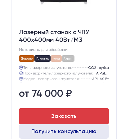
Лазерный станок c ЧПУ
400х400мм 40Вт/М3
Материалы для обработки:
Дерево
Пластик
Кожа
Акрил
0
Тип лазерного излучателя:
СО2 трубка
z
Производитель лазерного излучателя:
AiPuLong
а
Модель лазерного излучателя:
APL 40 Вт
0
Ресурс лазерного излучателя:
3000 часов (при соблюдении условий эксплуатации)
от 74 000 ₽
2
Линза:
12 мм ZnSe
2
Зеркала:
20 мм Mo
Заказать
Получить консультацию