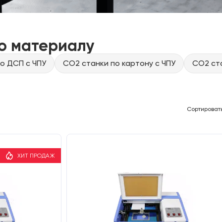
о материалу
о ДСП с ЧПУ
CO2 станки по картону с ЧПУ
CO2 ста
Сортироват
ХИТ ПРОДАЖ