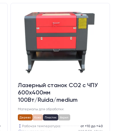
Лазерный станок CO2 c ЧПУ
600х400мм
100Вт/Ruida/medium
Материалы для обработки:
Дерево
Кожа
Пластик
Акрил
0
Рабочая температура:
от +10 до +40