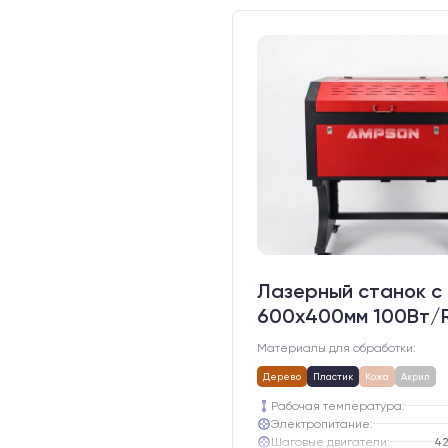
Лазерный станок c
600х400мм 100Вт/
Материалы для обработки:
Дерево
Пластик
Кожа
Акрил
Рабочая температура:
Электропитание:
Шаговые двигатели:
42