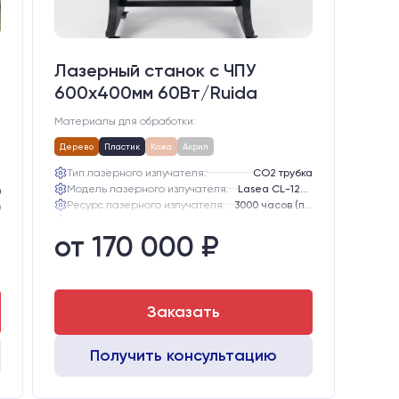
Лазерный станок c ЧПУ
600х400мм 60Вт/Ruida
Материалы для обработки:
Дерево
Пластик
Кожа
Акрил
Тип лазерного излучателя:
СО2 трубка
Модель лазерного излучателя:
Lasea CL-1200 (60-75 Вт)
0
Ресурс лазерного излучателя:
3000 часов (при соблюдении условий эксплуатации)
0
Линза:
12 мм ZnSe
0
от 170 000 ₽
Зеркала:
20 мм Mo
z
Интерфейс подключения станка к ПК:
USB
а
0
Заказать
Получить консультацию