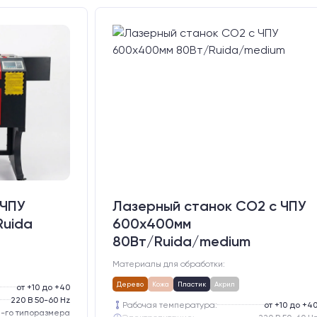
 ЧПУ
Лазерный станок CO2 c ЧПУ
Ruida
600х400мм
80Вт/Ruida/medium
Материалы для обработки:
Дерево
Кожа
Пластик
Акрил
от +10 до +40
220 В 50-60 Hz
Рабочая температура:
от +10 до +4
-го типоразмера