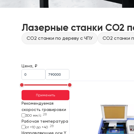
Лазерные станки CO2 п
CO2 станки по дереву с ЧПУ
CO2 станки п
Цена, ₽
Применить
Рекомендуемая
скорость гравировки
28
300 мм/с
Рабочая температура
28
от +10 до +40
Направляющие оси Y