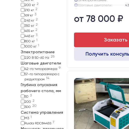
2
200 кг
Шаговые двигатели:
42
2
210 кг
Глубина опускания рабочего с
3
169 кг
от 78 000 ₽
Направляющие оси Y:
2
245 кг
Направляющие оси Х:
2
350 кг
2
455 кг
3
445 кг
Заказать
1
800 кг
1
1000 кг
Электропитание
Получить консул
25
220 В 50-60 Hz
Шаговые двигатели
9
42-го типоразмера
57-го типоразмера с
14
редуктором
Глубина опускания
рабочего стола, мм
3
50
2
200
20
300
Система управления
1
M3
7
Ruida RDC8445S
Мощность лазерного