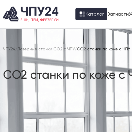
Каталог
Запчасти
У
ЧПУ24
/
Лазерные станки CO2 с ЧПУ
/
CO2 станки по коже с ЧПУ
CO2 станки по коже с 