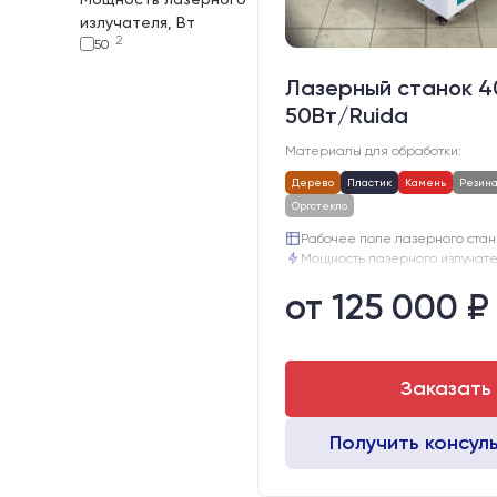
излучателя, Вт
2
50
Лазерный станок 
50Вт/Ruida
Материалы для обработки:
Дерево
Пластик
Камень
Резин
Оргстекло
Рабочее поле лазерного станк
Мощность лазерного излучател
Рабочая температура:
от 125 000 ₽
Электропитание:
Шаговые двигатели:
42
Глубина опускания рабочего с
Заказать
Получить консул