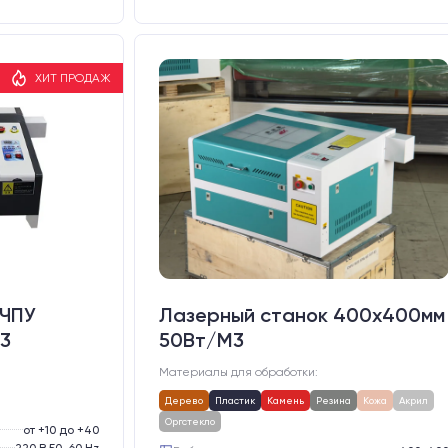
ХИТ ПРОДАЖ
 ЧПУ
Лазерный станок 400х400мм
3
50Вт/М3
Материалы для обработки:
Дерево
Пластик
Камень
Резина
Кожа
Акрил
Оргстекло
от +10 до +40
220 В 50-60 Hz