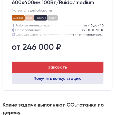
600х400мм 100Вт/Ruida/medium
Материалы для обработки:
Дерево
Кожа
Пластик
Акрил
Рабочая температура:
от +10 до +40
Электропитание:
220 В 50-60 Hz
Шаговые двигатели:
57-го типоразмера с редуктором
Глубина опускания рабочего стола, мм:
300
Направляющие оси Y:
GER15
от 246 000 ₽
Направляющие оси Х:
GER15
Заказать
Получить консультацию
Какие задачи выполняют CO₂-станки по
дереву