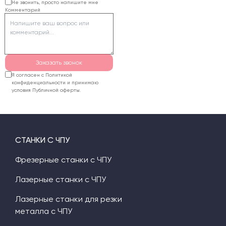
Не звонить, просто напишите мне
Комментарий
комплектацию и
рассчитают стоимость
поставки.
Заказать звонок
Я согласен с Политикой
конфиденциальности и принимаю
условия Публичной оферты.
СТАНКИ С ЧПУ
Фрезерные станки с ЧПУ
Лазерные станки с ЧПУ
Лазерные станки для резки
металла с ЧПУ