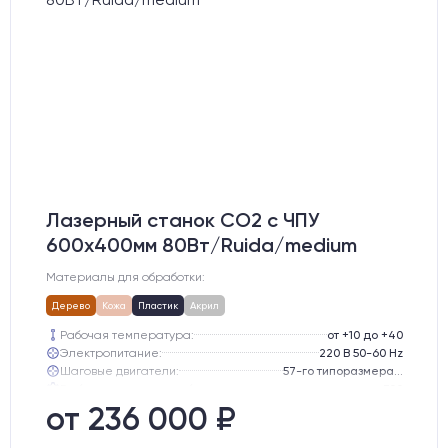
Лазерный станок CO2 c ЧПУ
600х400мм 80Вт/Ruida/medium
Материалы для обработки:
Дерево
Кожа
Пластик
Акрил
Рабочая температура:
от +10 до +40
Электропитание:
220 В 50-60 Hz
Шаговые двигатели:
57-го типоразмера с редуктором
Глубина опускания рабочего стола, мм:
300
Направляющие оси Y:
GER15
от 236 000 ₽
Направляющие оси Х:
GER15