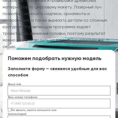
бесконтактной резки и гравировки древесных
материалов по цифровому макету. Лазерный луч
позволяет наносить надписи, орнаменты и
изображения, а также вырезать детали со сложным
контуром. Управляющая программа задает
траекторию движения головки, поэтому результат
можно воспроизводить на единичных изделиях и в
серии.
Поможем подобрать нужную модель
Заполните форму — свяжемся удобным для вас
способом
Ваше имя
Ваш номер телефона
Не звонить, просто напишите мне
Комментарий