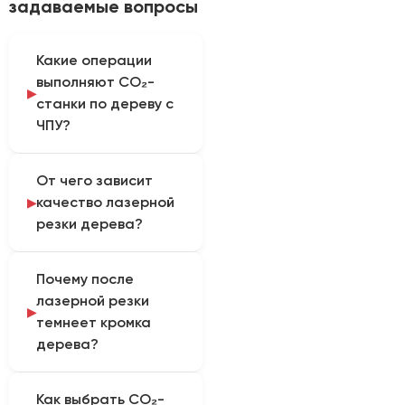
задаваемые вопросы
Какие операции
выполняют CO₂-
станки по дереву с
ЧПУ?
Оборудование
От чего зависит
применяют для
качество лазерной
контурной резки и
резки дерева?
гравировки деревянных
заготовок по
На результат влияют
цифровому макету. На
Почему после
порода и влажность
одном станке можно
лазерной резки
древесины, содержание
наносить надписи,
темнеет кромка
смол, толщина
изображения и
дерева?
заготовки, положение
орнаменты, а также
фокуса, мощность и
вырезать детали, если
Потемнение возникает
скорость обработки.
их материал и толщина
Как выбрать CO₂-
из-за термического