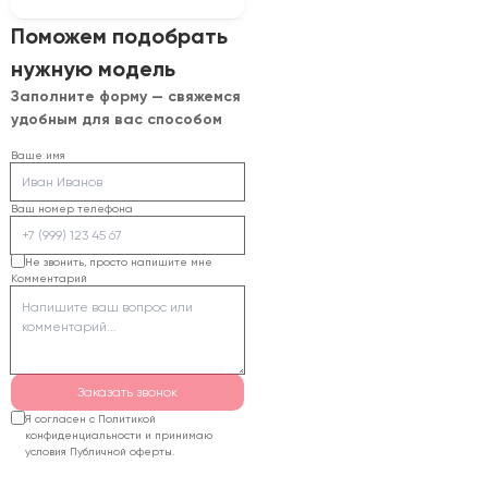
глубину опускания
Для подбора нужно
Поможем подобрать
стола. Для серийной
сообщить породу и
работы также
нужную модель
толщину материала,
оценивают систему
Заполните форму — свяжемся
размеры изделий,
управления, вытяжку,
удобным для вас способом
требуемое рабочее
охлаждение и
поле и планируемую
Ваше имя
необходимость
загрузку. Специалисты
дополнительных
сопоставят задачу с
головок или камеры.
Ваш номер телефона
моделями из каталога,
предложат
Не звонить, просто напишите мне
Комментарий
комплектацию и
рассчитают стоимость
поставки.
Заказать звонок
Я согласен с Политикой
конфиденциальности и принимаю
условия Публичной оферты.