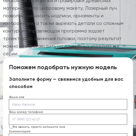
бесконтактной резки и гравировки древесных
материалов по цифровому макету. Лазерный луч
позволяет наносить надписи, орнаменты и
изображения, а также вырезать детали со сложным
контуром. Управляющая программа задает
траекторию движения головки, поэтому результат
можно воспроизводить на единичных изделиях и в
серии.
Поможем подобрать нужную модель
Заполните форму — свяжемся удобным для вас
способом
Ваше имя
Ваш номер телефона
Не звонить, просто напишите мне
Комментарий