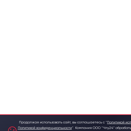
Продолжая использовать сайт, вы соглашаетесь с "
Политикой исп
Политикой конфиденциальности
".
Компания ООО "Чпу24" обрабат