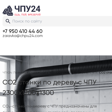
+7 950 410 44 60
zaiavka@chpu24.com
ЧПУ24
/
Лазерные станки CO2 с ЧПУ
/
CO2 станки по дереву с ЧПУ
/
CO2 стан
CO2 станки по дереву с ЧПУ
2300х1700х1300
CO₂-станки по дереву с ЧПУ предназначены для