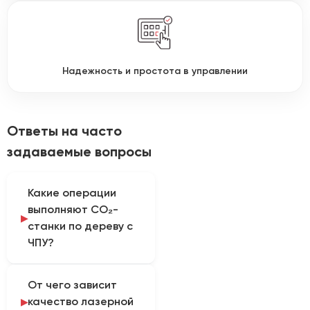
Надежность и простота в управлении
Ответы на часто
задаваемые вопросы
Какие операции
выполняют CO₂-
станки по дереву с
ЧПУ?
Оборудование
От чего зависит
применяют для
качество лазерной
контурной резки и