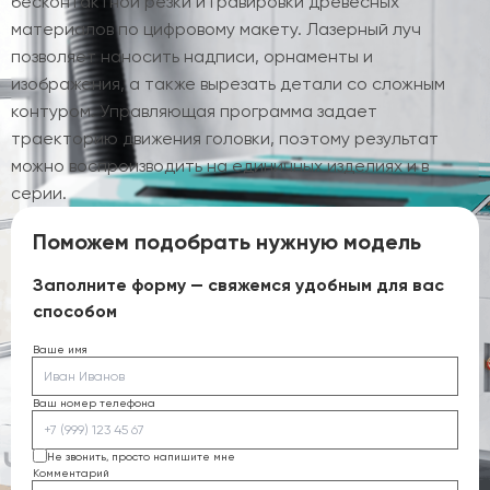
бесконтактной резки и гравировки древесных
материалов по цифровому макету. Лазерный луч
позволяет наносить надписи, орнаменты и
изображения, а также вырезать детали со сложным
контуром. Управляющая программа задает
траекторию движения головки, поэтому результат
можно воспроизводить на единичных изделиях и в
серии.
Поможем подобрать нужную модель
Заполните форму — свяжемся удобным для вас
способом
Ваше имя
Ваш номер телефона
Не звонить, просто напишите мне
Комментарий