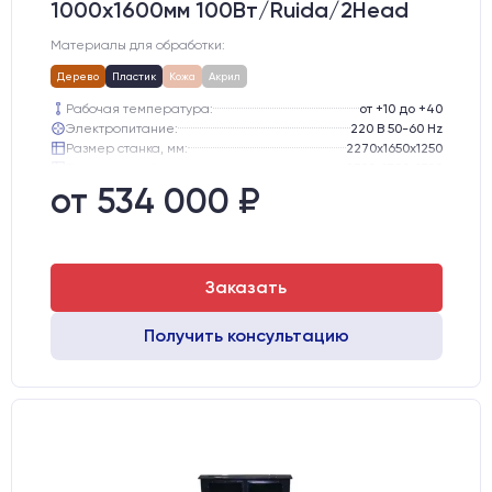
1000х1600мм 100Вт/Ruida/2Head
Материалы для обработки:
Дерево
Пластик
Кожа
Акрил
Рабочая температура:
от +10 до +40
Электропитание:
220 В 50-60 Hz
Размер станка, мм:
2270х1650х1250
Транспортный размер станка, мм:
2300х1700х1300
Вес брутто:
445 кг
от 534 000 ₽
Шаговые двигатели:
57-го типоразмера с редуктором
Заказать
Получить консультацию