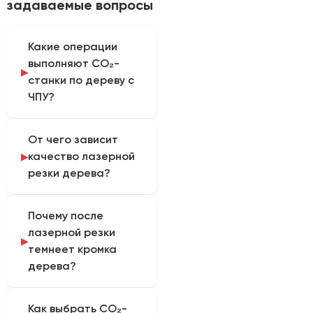
задаваемые вопросы
Какие операции
выполняют CO₂-
станки по дереву с
ЧПУ?
Оборудование
От чего зависит
применяют для
качество лазерной
контурной резки и
резки дерева?
гравировки деревянных
заготовок по
На результат влияют
цифровому макету. На
Почему после
порода и влажность
одном станке можно
лазерной резки
древесины, содержание
наносить надписи,
темнеет кромка
смол, толщина
изображения и
дерева?
заготовки, положение
орнаменты, а также
фокуса, мощность и
вырезать детали, если
Потемнение возникает
скорость обработки.
их материал и толщина
Как выбрать CO₂-
из-за термического