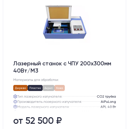
Лазерный станок c ЧПУ 200х300мм
40Вт/М3
Материалы для обработки:
Дерево
Пластик
Акрил
Кожа
Тип лазерного излучателя:
СО2 трубка
Производитель лазерного излучателя:
AiPuLong
Модель лазерного излучателя:
APL 40 Вт
Ресурс лазерного излучателя:
3000 часов (при соблюдении условий эксплуатации)
Линза:
12 мм ZnSe
от 52 500 ₽
Зеркала:
20 мм Mo