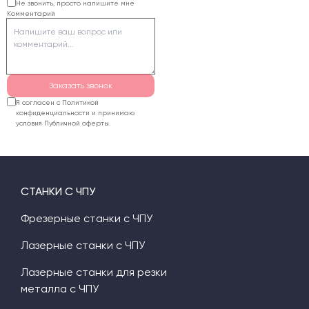
Не звонить, просто напишите мне
Комментарий
комплектацию и
рассчитают стоимость
поставки.
Заказать звонок
Я согласен с Политикой
конфиденциальности и принимаю
условия Публичной оферты.
СТАНКИ С ЧПУ
Фрезерные станки с ЧПУ
Лазерные станки с ЧПУ
Лазерные станки для резки
металла с ЧПУ