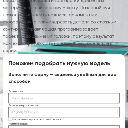
бесконтактной резки и гравировки древесных
материалов по цифровому макету. Лазерный луч
позволяет наносить надписи, орнаменты и
изображения, а также вырезать детали со сложным
контуром. Управляющая программа задает
траекторию движения головки, поэтому результат
можно воспроизводить на единичных изделиях и в
серии.
Поможем подобрать нужную модель
Заполните форму — свяжемся удобным для вас
способом
Ваше имя
Ваш номер телефона
Не звонить, просто напишите мне
Комментарий