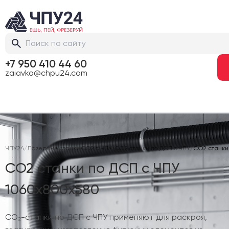
+7 950 410 44 60
zaiavka@chpu24.com
ЧПУ24
/
Лазерные станки CO2 с ЧПУ
/
CO2 станки по ДСП с ЧПУ
/
CO2 станки
CO2 станки по ДСП с ЧПУ
1060х800х580
CO₂-станки по ДСП с ЧПУ применяют для раскроя,