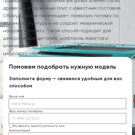
гравировки и изготовления фигурных элементов из
древесно-стружечных плит с известным составом.
Оборудование перемещает лазерную головку по
заданному контуру и не создает механической
нагрузки на плиту. Такой способ подходит для
декоративных деталей, шаблонов, макетов и
элементов, где требуется точное повторение
цифрового чертежа.
Поможем подобрать нужную модель
Заполните форму — свяжемся удобным для вас
способом
Ваше имя
Ваш номер телефона
Не звонить, просто напишите мне
Комментарий