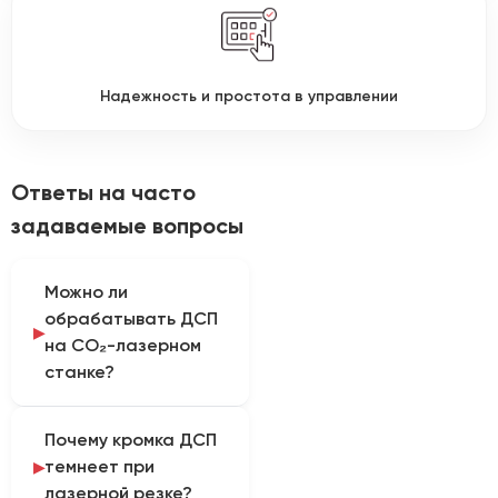
Надежность и простота в управлении
Ответы на часто
задаваемые вопросы
Можно ли
обрабатывать ДСП
на CO₂-лазерном
станке?
Возможность
Почему кромка ДСП
обработки зависит от
темнеет при
состава плиты и
лазерной резке?
связующего. Поскольку в