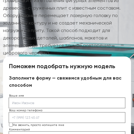
гравировки и изготовления фигурных элементов из
древесно-стружечных плит с известным составом.
Оборудование перемещает лазерную головку по
заданному контуру и не создает механической
нагрузки на плиту. Такой способ подходит для
декоративных деталей, шаблонов, макетов и
элементов, где требуется точное повторение
цифрового чертежа.
Поможем подобрать нужную модель
Заполните форму — свяжемся удобным для вас
способом
Ваше имя
Ваш номер телефона
Не звонить, просто напишите мне
Комментарий