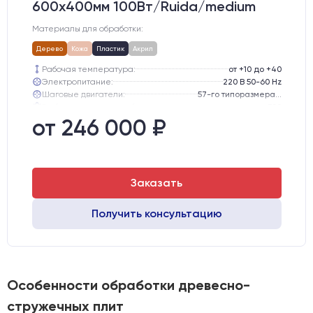
600х400мм 100Вт/Ruida/medium
Материалы для обработки:
Дерево
Кожа
Пластик
Акрил
Рабочая температура:
от +10 до +40
Электропитание:
220 В 50-60 Hz
Шаговые двигатели:
57-го типоразмера с редуктором
Глубина опускания рабочего стола, мм:
300
Направляющие оси Y:
GER15
от 246 000 ₽
Направляющие оси Х:
GER15
Заказать
Получить консультацию
Особенности обработки древесно-
стружечных плит