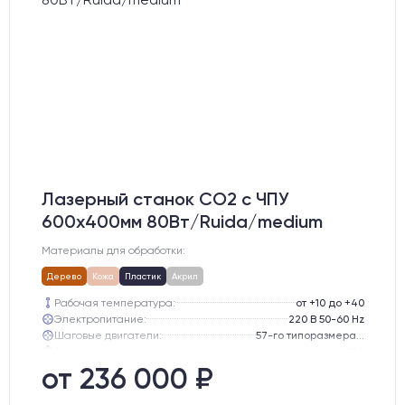
Лазерный станок CO2 c ЧПУ
600х400мм 80Вт/Ruida/medium
Материалы для обработки:
Дерево
Кожа
Пластик
Акрил
Рабочая температура:
от +10 до +40
Электропитание:
220 В 50-60 Hz
Шаговые двигатели:
57-го типоразмера с редуктором
Глубина опускания рабочего стола, мм:
300
Направляющие оси Y:
GER15
от 236 000 ₽
Направляющие оси Х:
GER15