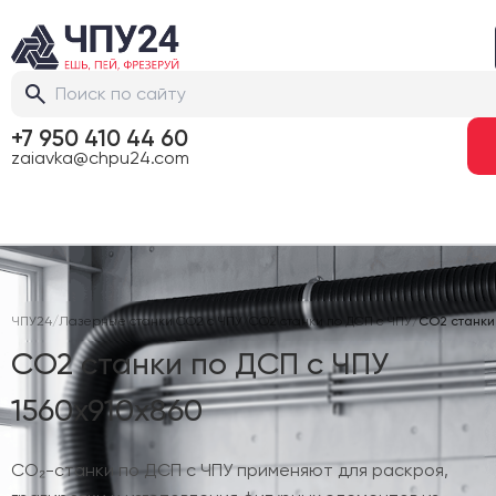
+7 950 410 44 60
zaiavka@chpu24.com
ЧПУ24
/
Лазерные станки CO2 с ЧПУ
/
CO2 станки по ДСП с ЧПУ
/
CO2 станки 
CO2 станки по ДСП с ЧПУ
1560х910х860
CO₂-станки по ДСП с ЧПУ применяют для раскроя,