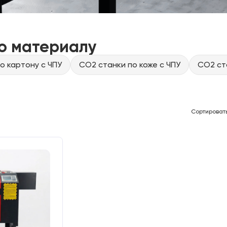
о материалу
о картону с ЧПУ
CO2 станки по коже с ЧПУ
CO2 ст
Сортироват