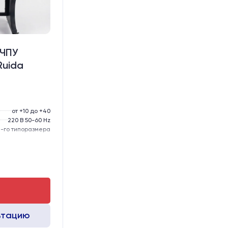
 ЧПУ
Ruida
от +10 до +40
220 В 50-60 Hz
-го типоразмера
тола, мм:
200
MGN12
MGN12
ьтацию