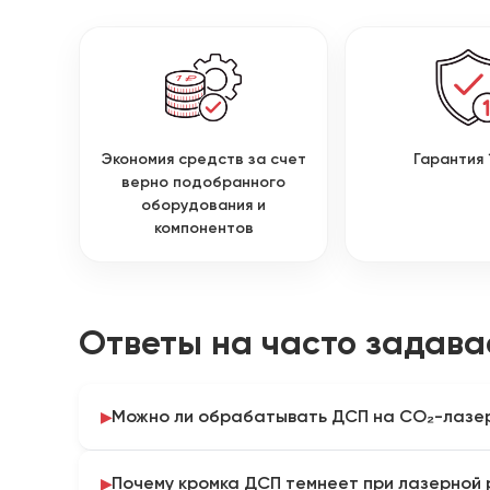
Экономия средств за счет
Гарантия 
верно подобранного
оборудования и
компонентов
Ответы на часто задав
Можно ли обрабатывать ДСП на CO₂-лазе
Возможность обработки зависит от состава плиты
Почему кромка ДСП темнеет при лазерной 
карточках представленных станков ДСП не выдел