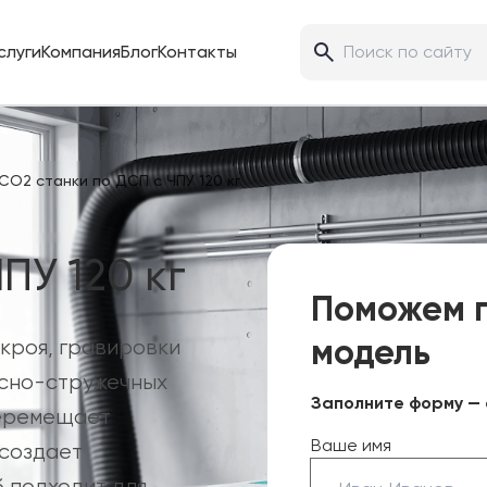
слуги
Компания
Блог
Контакты
CO2 станки по ДСП с ЧПУ 120 кг
ПУ 120 кг
Поможем 
модель
кроя, гравировки
есно-стружечных
Заполните форму — 
перемещает
Ваше имя
 создает
б подходит для