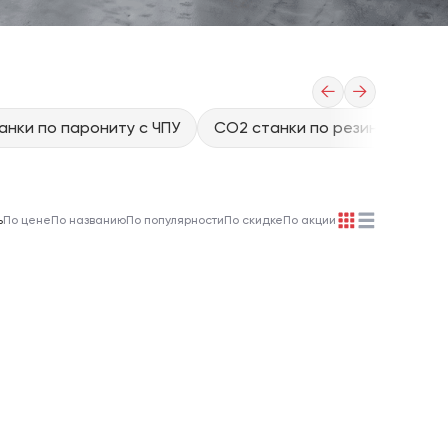
←
→
анки по парониту с ЧПУ
CO2 станки по резине с ЧПУ
ь
По цене
По названию
По популярности
По скидке
По акции