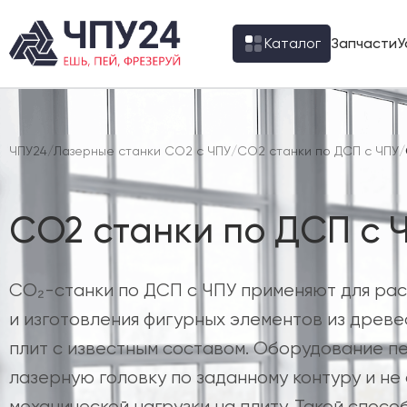
Каталог
Запчасти
У
ЧПУ24
/
Лазерные станки CO2 с ЧПУ
/
CO2 станки по ДСП с ЧПУ
/
CO2 станки по ДСП с Ч
CO₂-станки по ДСП с ЧПУ применяют для рас
и изготовления фигурных элементов из древ
плит с известным составом. Оборудование 
лазерную головку по заданному контуру и не
механической нагрузки на плиту. Такой спосо