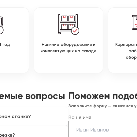
1 год
Наличие оборудования и
Корпорат
комплектующих на складе
раб
обор
аемые вопросы
Поможем подо
Заполните форму — свяжемся 
рном станке?
Ваше имя
 и связующего. Поскольку в
резке?
ено как отдельный