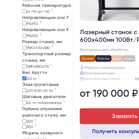
Рабочая температура
1
от +10 до +40
Направляющие оси Y
1
MGN12
Направляющие оси Х
Лазерный станок c
1
MGN12
600х400мм 100Вт/
Размер станка, мм
1
1590х720х580
Материалы для обработки:
Транспортный размер
Дерево
Пластик
Кожа
Акрил
станка, мм
1
1680х850х715
Рабочая температура:
Вес брутто
Электропитание:
1
120 кг
Шаговые двигатели:
42
Электропитание
Глубина опускания рабочего с
1
от 190 000 ₽
Направляющие оси Y:
220 В 50-60 Hz
Направляющие оси Х:
Шаговые двигатели
1
42-го типоразмера
Глубина опускания
рабочего стола, мм
Заказать
1
200
1
300
Получить консул
Модель лазерного