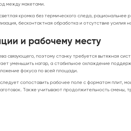
од между макетами.
а светлая кромка без термического следа, рациональнее
зация, бесконтактная обработка и отсутствие усилия на
ации и рабочему месту
ева связующего, поэтому станку требуется вытяжная си
гает уменьшить нагар, а стабильное охлаждение поддерж
оложение фокуса по всей площади.
, следует сопоставить рабочее поле с форматом плит, м
аготовок. Также учитывают продолжительность смены, тр