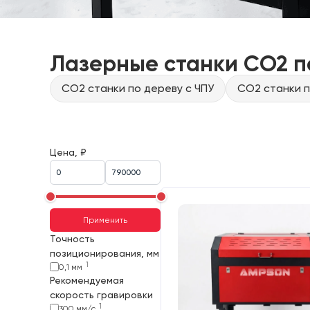
Лазерные станки CO2 п
CO2 станки по дереву с ЧПУ
CO2 станки п
Цена, ₽
Применить
Точность
позиционирования, мм
1
0,1 мм
Рекомендуемая
скорость гравировки
1
300 мм/с