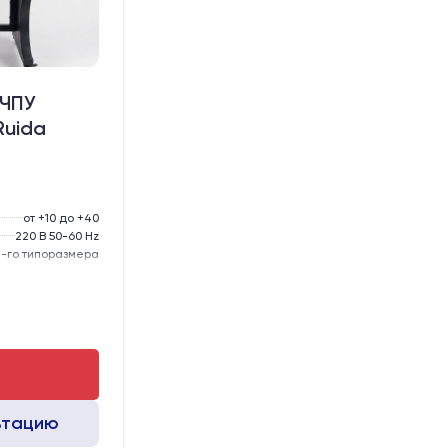
 ЧПУ
Ruida
от +10 до +40
220 В 50-60 Hz
-го типоразмера
тола, мм:
200
MGN12
MGN12
ьтацию