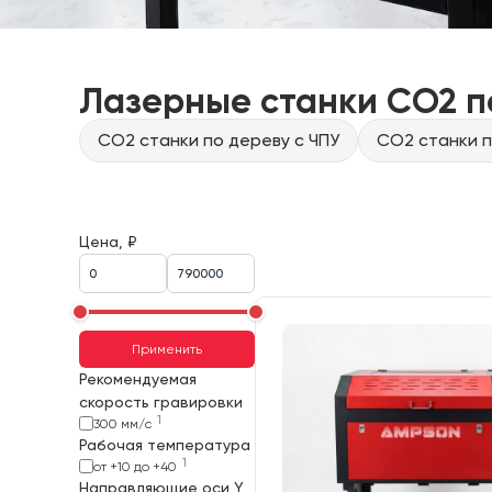
Лазерные станки CO2 п
CO2 станки по дереву с ЧПУ
CO2 станки п
Цена, ₽
Применить
Рекомендуемая
скорость гравировки
1
300 мм/с
Рабочая температура
1
от +10 до +40
Направляющие оси Y