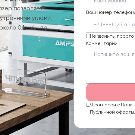
азер позволяет
Ваш номер телефон
утренними углами,
оло 0.1 мм), что
Не звонить, прост
Комментарий
Я согласен с Поли
Публичной оферты