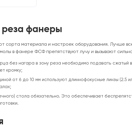
 реза фанеры
 от сорта материала и настроек оборудования. Лучше вс
 Смолы в фанере ФСФ препятствуют лучу и вызывают сильн
рца без нагара в зону реза необходимо подавать сжатый во
ет кромку;
ной от 6 до 10 мм используют длиннофокусные линзы (2.5 и
алах;
ечного) стола обязательно. Это обеспечивает беспрепят
готовки.
я