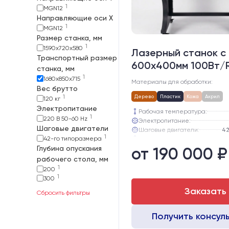
1
MGN12
Направляющие оси Х
1
MGN12
Размер станка, мм
1
1590х720х580
Лазерный станок c
Транспортный размер
600х400мм 100Вт/
станка, мм
1
1680х850х715
Материалы для обработки:
Вес брутто
1
Дерево
Пластик
Кожа
Акрил
120 кг
Электропитание
Рабочая температура:
1
220 В 50-60 Hz
Электропитание:
Шаговые двигатели
Шаговые двигатели:
42
1
42-го типоразмера
Глубина опускания рабочего с
Глубина опускания
от 190 000 ₽
Направляющие оси Y:
Направляющие оси Х:
рабочего стола, мм
1
200
1
300
Заказать
Сбросить фильтры
Получить консул