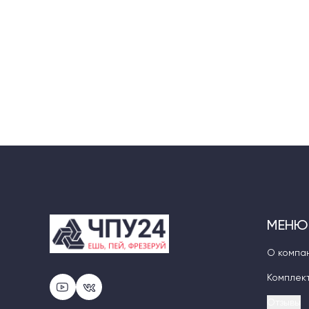
гравировки логотипов или текста. Главное — выд
позиционирования.
МЕНЮ
О компа
Комплек
Отзывы