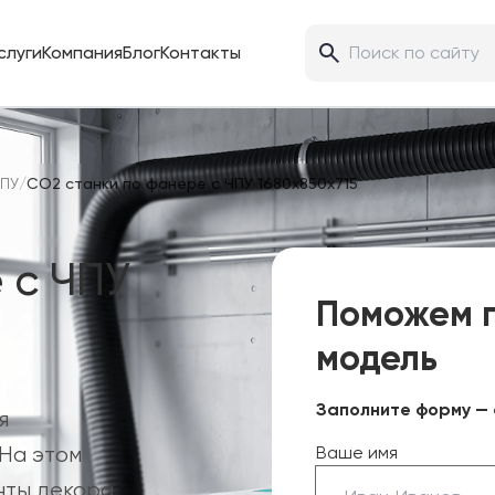
слуги
Компания
Блог
Контакты
ЧПУ
/
CO2 станки по фанере с ЧПУ 1680х850х715
 с ЧПУ
Поможем 
модель
Заполните форму — 
я
На этом
Ваше имя
нты декора,