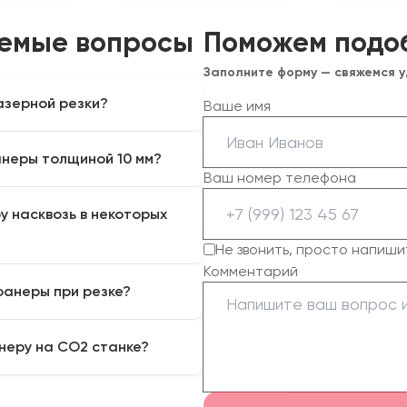
аемые вопросы
Поможем подо
Заполните форму — свяжемся 
азерной резки?
Ваше имя
еенная карбамидным клеем)
анеры толщиной 10 мм?
ся и дает красивый
Ваш номер телефона
льдегидная) резать
ы 10 мм с относительно
ряется, а сильно
у насквозь в некоторых
щностью 100-130 Вт
р на кромке и выделяя
 трубки можно, но скорость
Не звонить, просто напиши
ы.
Комментарий
адает на внутренний сучок,
фанеры при резке?
ной влажности, энергии
ание фанеры высших сортов
нимизировать, используя
неру на CO2 станке?
из в соты). Также помогает
 или легкая постобработка
 или фрезеруют на ЧПУ-
я нанесения детальной