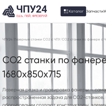
Каталог
Запчасти
У
ЧПУ24
/
Лазерные станки CO2 с ЧПУ
/
CO2 станки по фанере с 
CO2 станки по фанере
1680х850х715
Лазерная резка и гравировка фанеры — сама
распространенная задача для CO2-станков. 
оборудовании создают конструкторы, элеме