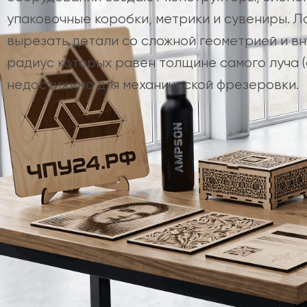
упаковочные коробки, метрики и сувениры. Л
вырезать детали со сложной геометрией и вн
радиус которых равен толщине самого луча (ок
недостижимо для механической фрезеровки.