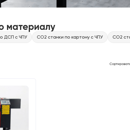
о материалу
о ДСП с ЧПУ
CO2 станки по картону с ЧПУ
CO2 ста
Сортироват