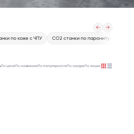
←
→
нки по коже с ЧПУ
CO2 станки по парониту с ЧПУ
ь
По цене
По названию
По популярности
По скидке
По акции