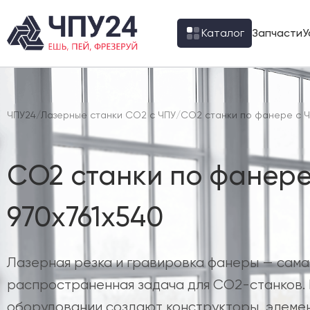
Каталог
Запчасти
У
ЧПУ24
/
Лазерные станки CO2 с ЧПУ
/
CO2 станки по фанере с 
CO2 станки по фанере
970х761х540
Лазерная резка и гравировка фанеры — сама
распространенная задача для CO2-станков. 
оборудовании создают конструкторы, элеме