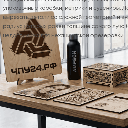
упаковочные коробки, метрики и сувениры. Л
вырезать детали со сложной геометрией и вн
радиус которых равен толщине самого луча (ок
недостижимо для механической фрезеровки.