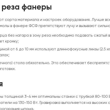
 реза фанеры
 от сорта материала и настроек оборудования. Лучше вс
 Смолы в фанере ФСФ препятствуют лучу и вызывают сильн
рца без нагара в зону реза необходимо подавать сжатый во
ет кромку;
ной от 6 до 10 мм используют длиннофокусные линзы (2.5 и
алах;
ечного) стола обязательно. Это обеспечивает беспрепят
готовки.
я
ы толщиной 3-4 мм оптимальны станки с трубкой 80-100 
атели на 130-150 Вт. Гравировка выполняется на высоких
прогорания шпона.