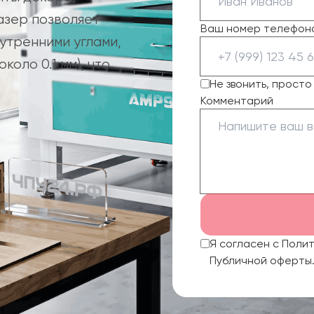
азер позволяет
Ваш номер телефон
утренними углами,
оло 0.1 мм), что
Не звонить, прост
Комментарий
Я согласен с Поли
Публичной оферты