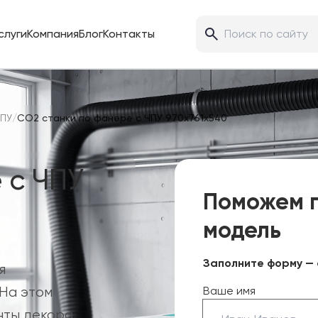
слуги
Компания
Блог
Контакты
ЧПУ
/
CO2 станки по фанере с ЧПУ 970х761х540
 с ЧПУ
Поможем 
модель
Заполните форму — 
я
На этом
Ваше имя
нты декора,