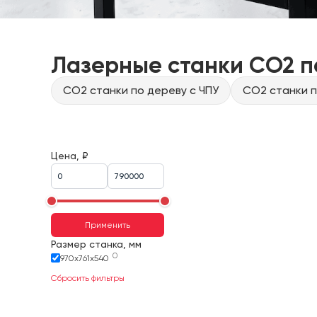
Лазерные станки CO2 п
CO2 станки по дереву с ЧПУ
CO2 станки п
Цена, ₽
Применить
Размер станка, мм
0
970х761х540
Сбросить фильтры