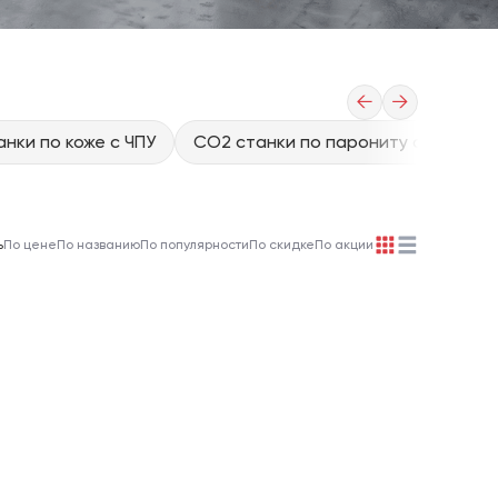
←
→
нки по коже с ЧПУ
CO2 станки по парониту с ЧПУ
ь
По цене
По названию
По популярности
По скидке
По акции