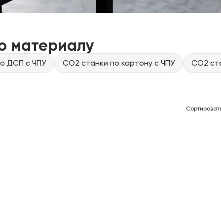
о материалу
о ДСП с ЧПУ
CO2 станки по картону с ЧПУ
CO2 ста
Сортироват