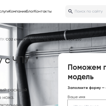
слуги
Компания
Блог
Контакты
ЧПУ
/
CO2 станки по картону с ЧПУ 2000х1450х1250
 с ЧПУ
Поможем 
модель
Заполните форму — 
ный раскрой
 ножа.
Ваше имя
аковочных