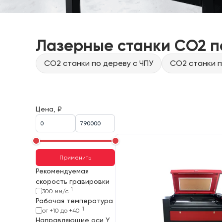
Лазерные станки CO2 п
CO2 станки по дереву с ЧПУ
CO2 станки п
Цена, ₽
Применить
Рекомендуемая
скорость гравировки
1
300 мм/с
Рабочая температура
1
от +10 до +40
Направляющие оси Y