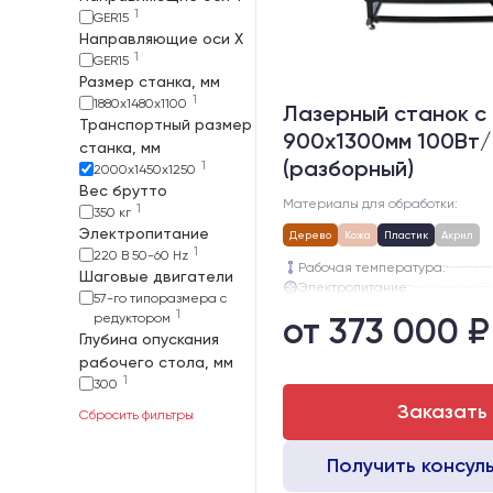
1
GER15
Направляющие оси Х
1
GER15
Размер станка, мм
1
1880х1480х1100
Лазерный станок c
Транспортный размер
900х1300мм 100Вт/
станка, мм
(разборный)
1
2000х1450х1250
Вес брутто
Материалы для обработки:
1
350 кг
Электропитание
Дерево
Кожа
Пластик
Акрил
1
220 В 50-60 Hz
Рабочая температура:
Шаговые двигатели
Электропитание:
57-го типоразмера с
Шаговые двигатели:
1
редуктором
от 373 000 ₽
Глубина опускания рабочего с
Глубина опускания
Направляющие оси Y:
рабочего стола, мм
Направляющие оси Х:
1
300
Заказать
Сбросить фильтры
Получить консул