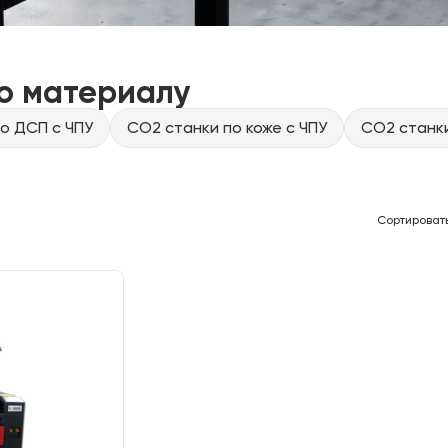
о материалу
о ДСП с ЧПУ
CO2 станки по коже с ЧПУ
CO2 станки
Сортироват