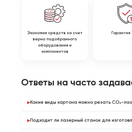
Экономия средств за счет
Гарантия 
верно подобранного
оборудования и
компонентов
Ответы на часто задав
Какие виды картона можно резать CO₂-ла
CO₂-лазер применяют для бумаги, упаковочного, 
Подходит ли лазерный станок для изготовл
гофрированного картона. Для ламинированных,
материалов необходимо проверить состав покрыт