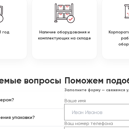
1 год
Наличие оборудования и
Корпорат
комплектующих на складе
раб
обор
аемые вопросы
Поможем подо
Заполните форму — свяжемся 
зером?
Ваше имя
дизайнерского и
ения упаковки?
 окрашенных и многослойных
Ваш номер телефона
ий, клея и печатных