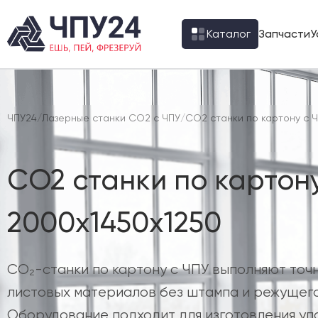
Каталог
Запчасти
У
ЧПУ24
/
Лазерные станки CO2 с ЧПУ
/
CO2 станки по картону с 
CO2 станки по картону
2000х1450х1250
CO₂-станки по картону с ЧПУ выполняют точ
листовых материалов без штампа и режущего
Оборудование подходит для изготовления уп