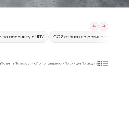
←
→
 по парониту с ЧПУ
CO2 станки по резине с ЧПУ
C
ь
По цене
По названию
По популярности
По скидке
По акции