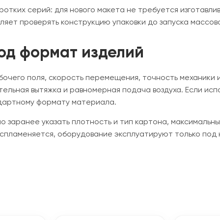
ротких серий: для нового макета не требуется изготавл
яет проверять конструкцию упаковки до запуска массов
под формат изделий
очего поля, скорость перемещения, точность механики 
тельная вытяжка и равномерная подача воздуха. Если ис
ндартному формату материала.
но заранее указать плотность и тип картона, максимальн
воспламеняется, оборудование эксплуатируют только под