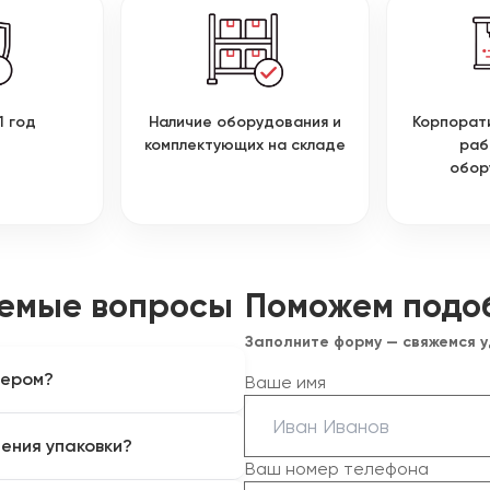
1 год
Наличие оборудования и
Корпорат
комплектующих на складе
раб
обор
аемые вопросы
Поможем подо
Заполните форму — свяжемся 
зером?
Ваше имя
дизайнерского и
ения упаковки?
 окрашенных и многослойных
Ваш номер телефона
ий, клея и печатных