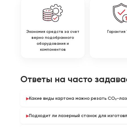
Экономия средств за счет
Гарантия 
верно подобранного
оборудования и
компонентов
Ответы на часто задав
Какие виды картона можно резать CO₂-ла
CO₂-лазер применяют для бумаги, упаковочного, 
Подходит ли лазерный станок для изготовл
гофрированного картона. Для ламинированных,
материалов необходимо проверить состав покрыт