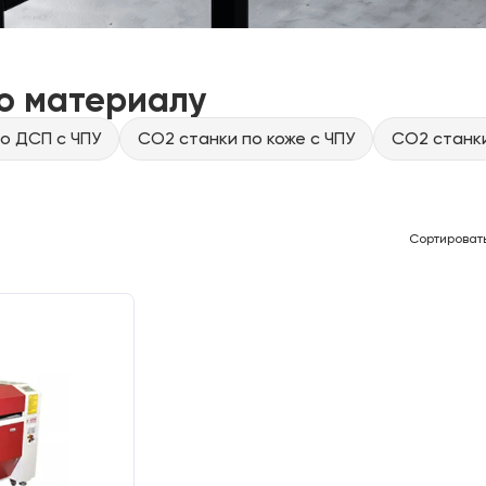
о материалу
о ДСП с ЧПУ
CO2 станки по коже с ЧПУ
CO2 станки
Сортироват