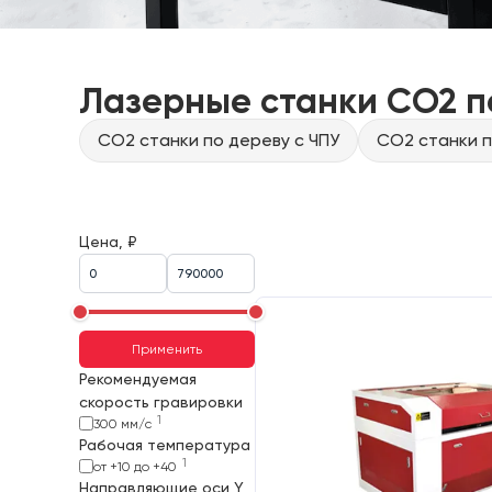
Лазерные станки CO2 п
CO2 станки по дереву с ЧПУ
CO2 станки п
Цена, ₽
Применить
Рекомендуемая
скорость гравировки
1
300 мм/с
Рабочая температура
1
от +10 до +40
Направляющие оси Y