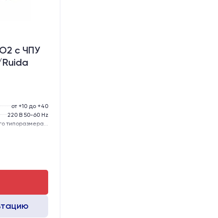
O2 c ЧПУ
/Ruida
от +10 до +40
220 В 50-60 Hz
57-го типоразмера с редуктором
тола, мм:
300
GER15
GER15
ьтацию