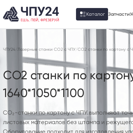
Каталог
Запчасти
У
ЧПУ24
/
Лазерные станки CO2 с ЧПУ
/
CO2 станки по картону с 
CO2 станки по картону
1640*1050*1100
CO₂-станки по картону с ЧПУ выполняют точ
листовых материалов без штампа и режущего
Оборудование подходит для изготовления уп