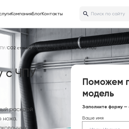
слуги
Компания
Блог
Контакты
ЧПУ
/
CO2 станки по картону с ЧПУ 1640*1050*1100
 с ЧПУ
Поможем 
модель
Заполните форму — 
ный раскрой
 ножа.
Ваше имя
аковочных