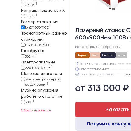
1
GER15
Направляющие оси Х
1
GER15
Размер станка, мм
1
1640*1050*1100
Лазерный станок C
Транспортный размер
600х900Hмм 100Вт
станка, мм
1
1730*1100*1300
Материалы для обработки:
Вес брутто
1
Дерево
Кожа
Пластик
Акрил
350 кг
Электропитание
Рабочая температура:
1
220 В 50-60 Hz
Электропитание:
Шаговые двигатели
Шаговые двигатели:
57-го типоразмера с
Глубина опускания рабочего с
1
редуктором
от 313 000 ₽
Направляющие оси Y:
Глубина опускания
Направляющие оси Х:
рабочего стола, мм
1
300
Заказать
Сбросить фильтры
Получить консул