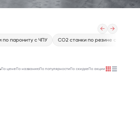
←
→
 по парониту с ЧПУ
CO2 станки по резине с ЧПУ
C
ь
По цене
По названию
По популярности
По скидке
По акции