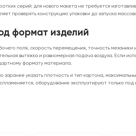
ротких серий: для нового макета не требуется изготавл
яет проверять конструкцию упаковки до запуска массов
под формат изделий
очего поля, скорость перемещения, точность механики 
тельная вытяжка и равномерная подача воздуха. Если ис
ндартному формату материала.
но заранее указать плотность и тип картона, максимальн
воспламеняется, оборудование эксплуатируют только под