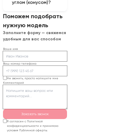
углом (конусом)?
(например, 75 мм или
снимая защитной
100 мм) способна
транспортировочной
Лазерный луч имеет
Поможем подобрать
качественно прорезать
пленки.
форму песочных часов
акрил толщиной до 20
нужную модель
(сходится в фокусе и
мм с минимальным
Заполните форму — свяжемся
расходится после
конусом (скосом
удобным для вас способом
него). При резке
кромки).
толстых материалов
Ваше имя
эта геометрия
отпечатывается на
Ваш номер телефона
стенках реза.
Использование
Не звонить, просто напишите мне
Комментарий
длиннофокусных линз
делает форму луча
более
«цилиндрической»,
уменьшая конусность.
Заказать звонок
Я согласен с Политикой
конфиденциальности и принимаю
условия Публичной оферты.