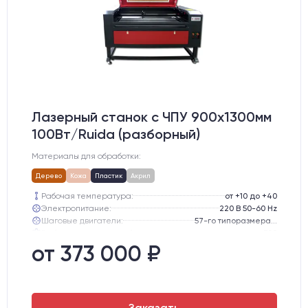
Лазерный станок c ЧПУ 900х1300мм
100Вт/Ruida (разборный)
Материалы для обработки:
Дерево
Кожа
Пластик
Акрил
Рабочая температура:
от +10 до +40
Электропитание:
220 В 50-60 Hz
Шаговые двигатели:
57-го типоразмера с редуктором
Глубина опускания рабочего стола, мм:
300
Направляющие оси Y:
GER15
от 373 000 ₽
Направляющие оси Х:
GER15
Заказать