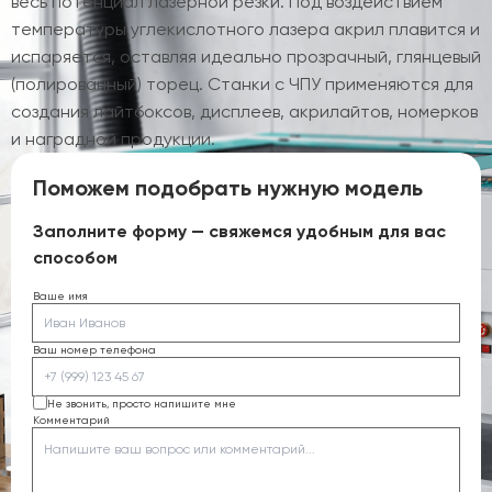
весь потенциал лазерной резки. Под воздействием
температуры углекислотного лазера акрил плавится и
испаряется, оставляя идеально прозрачный, глянцевый
(полированный) торец. Станки с ЧПУ применяются для
создания лайтбоксов, дисплеев, акрилайтов, номерков
и наградной продукции.
Поможем подобрать нужную модель
Заполните форму — свяжемся удобным для вас
способом
Ваше имя
Ваш номер телефона
Не звонить, просто напишите мне
Комментарий