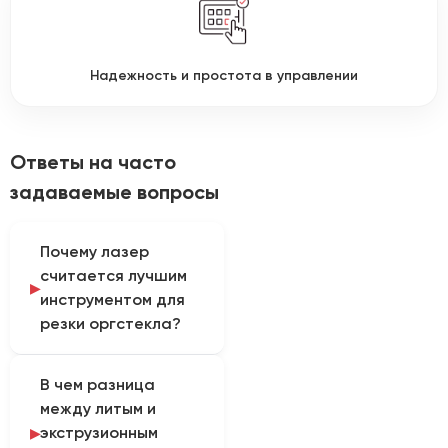
Надежность и простота в управлении
Ответы на часто
задаваемые вопросы
Почему лазер
считается лучшим
инструментом для
резки оргстекла?
CO2 лазер режет
В чем разница
оргстекло (акрил)
между литым и
бесконтактно. При этом
экструзионным
высокая температура