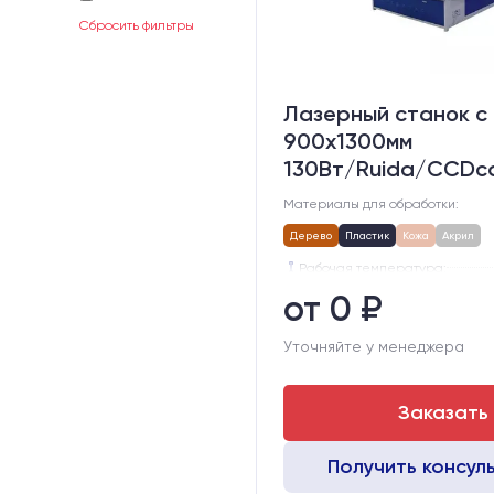
Сбросить фильтры
Лазерный станок c
900х1300мм
130Вт/Ruida/CCDc
Материалы для обработки:
Дерево
Пластик
Кожа
Акрил
Рабочая температура:
Электропитание:
от 0 ₽
Размер станка, мм:
Тип лазерного излучателя:
Уточняйте у менеджера
Производитель лазерного изл
Модель лазерного излучателя
Заказать
Получить консул