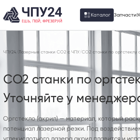
Каталог
Запчасти
У
ЧПУ24
/
Лазерные станки CO2 с ЧПУ
/
CO2 станки по оргстеклу 
CO2 станки по оргстек
Уточняйте у менеджер
Оргстекло (акрил) — материал, который рас
потенциал лазерной резки. Под воздействи
углекислотного лазера акрил плавится и испа