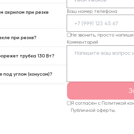
о. При этом высокая
Ваш номер телефона
м акрилом при резке
л, но и «оплавляет»
чный и глянцевый рез, не
ый глянцевый край и
Не звонить, просто напиши
екле при резке?
 контрастный цвет).
Комментарий
хрупкий, склонен к
но, пары расплавленного
ит тускло.
орежет трубка 130 Вт?
ла в виде белого тумана
т не снимая защитной
ованием длиннофокусной
 под углом (конусом)?
чественно прорезать акрил
м кромки).
ится в фокусе и расходится
З
 геометрия отпечатывается
 линз делает форму луча
Я согласен с Политикой к
Публичной оферты.