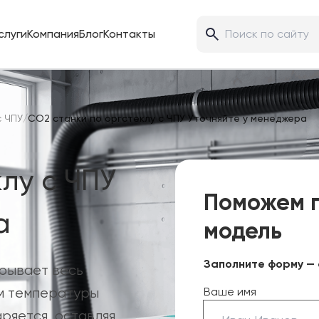
слуги
Компания
Блог
Контакты
с ЧПУ
/
CO2 станки по оргстеклу с ЧПУ Уточняйте у менеджера
лу с ЧПУ
Поможем 
а
модель
Заполните форму — 
крывает весь
ем температуры
Ваше имя
ряется, оставляя