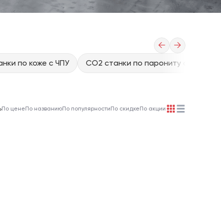
←
→
нки по коже с ЧПУ
CO2 станки по парониту с ЧПУ
ь
По цене
По названию
По популярности
По скидке
По акции