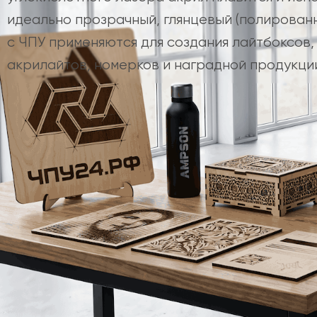
идеально прозрачный, глянцевый (полированн
с ЧПУ применяются для создания лайтбоксов,
акрилайтов, номерков и наградной продукци