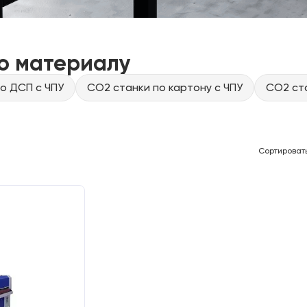
о материалу
о ДСП с ЧПУ
CO2 станки по картону с ЧПУ
CO2 ста
Сортироват