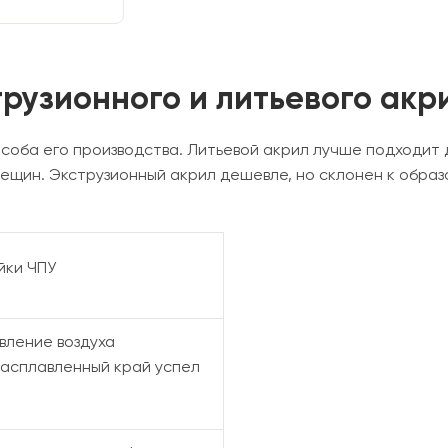
рузионного и литьевого акр
соба его производства. Литьевой акрил лучше подходит д
трещин. Экструзионный акрил дешевле, но склонен к обра
йки ЧПУ
вление воздуха
расплавленный край успел