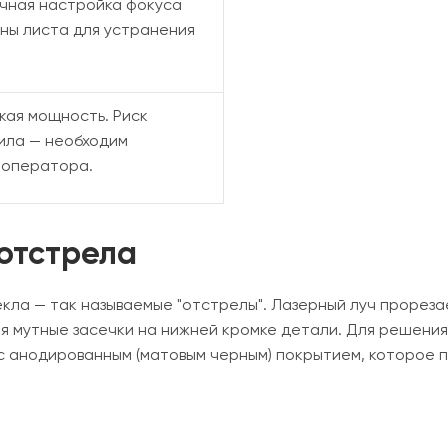
очная настройка фокуса
ны листа для устранения
окая мощность. Риск
рила — необходим
 оператора.
отстрела
екла — так называемые "отстрелы". Лазерный луч прорез
я мутные засечки на нижней кромке детали. Для решени
с анодированным (матовым черным) покрытием, которое 