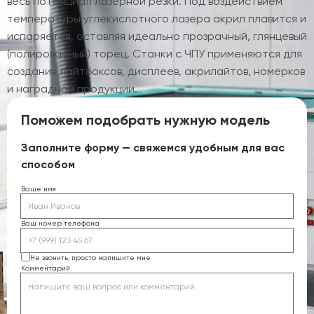
весь потенциал лазерной резки. Под воздействием
температуры углекислотного лазера акрил плавится и
испаряется, оставляя идеально прозрачный, глянцевый
(полированный) торец. Станки с ЧПУ применяются для
создания лайтбоксов, дисплеев, акрилайтов, номерков
и наградной продукции.
Поможем подобрать нужную модель
Заполните форму — свяжемся удобным для вас
способом
Ваше имя
Ваш номер телефона
Не звонить, просто напишите мне
Комментарий