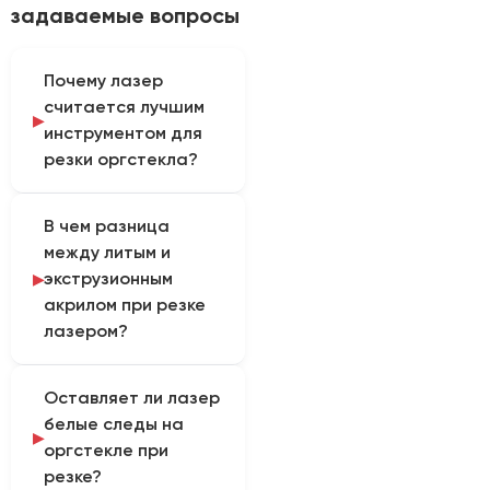
задаваемые вопросы
Почему лазер
считается лучшим
инструментом для
резки оргстекла?
CO2 лазер режет
В чем разница
оргстекло (акрил)
между литым и
бесконтактно. При этом
экструзионным
высокая температура
акрилом при резке
луча не просто
лазером?
прорезает материал,
но и «оплавляет»
Литой акрил режется
кромку. В результате
Оставляет ли лазер
медленнее, но дает
получается гладкий,
белые следы на
идеальный глянцевый
прозрачный и глянцевый
оргстекле при
край и отлично
рез, не требующий
резке?
гравируется
ручной полировки.