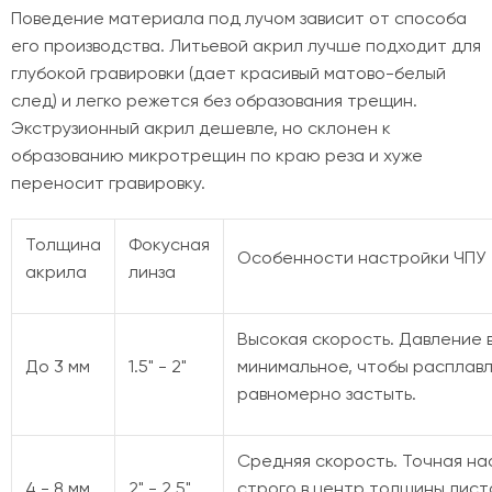
Поведение материала под лучом зависит от способа
его производства. Литьевой акрил лучше подходит для
глубокой гравировки (дает красивый матово-белый
след) и легко режется без образования трещин.
Экструзионный акрил дешевле, но склонен к
образованию микротрещин по краю реза и хуже
переносит гравировку.
Толщина
Фокусная
Особенности настройки ЧПУ
акрила
линза
Высокая скорость. Давление 
До 3 мм
1.5" - 2"
минимальное, чтобы расплав
равномерно застыть.
Средняя скорость. Точная на
4 - 8 мм
2" - 2.5"
строго в центр толщины лист