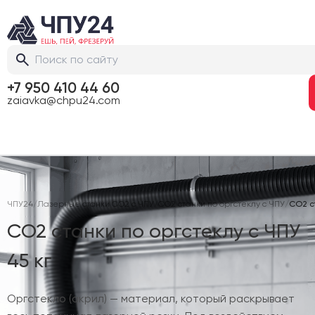
+7 950 410 44 60
zaiavka@chpu24.com
ЧПУ24
/
Лазерные станки CO2 с ЧПУ
/
CO2 станки по оргстеклу с ЧПУ
/
CO2 ст
CO2 станки по оргстеклу с ЧПУ
45 кг
Оргстекло (акрил) — материал, который раскрывает