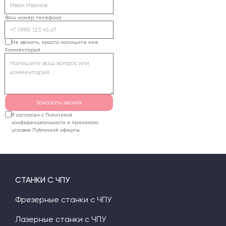
эта геометрия
отпечатывается на
Ваш номер телефона
стенках реза.
Использование
Не звонить, просто напишите мне
Комментарий
длиннофокусных линз
делает форму луча
более
«цилиндрической»,
уменьшая конусность.
Заказать звонок
Я согласен с Политикой
конфиденциальности и принимаю
условия Публичной оферты.
СТАНКИ С ЧПУ
Фрезерные станки с ЧПУ
Лазерные станки с ЧПУ