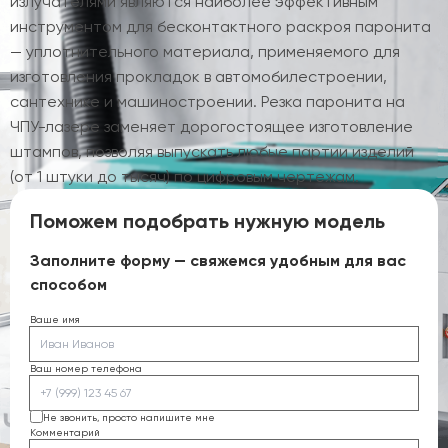
излучателями являются наиболее эффективным
инструментом для бесконтактного раскроя паронита
— уплотнительного материала, применяемого для
изготовления прокладок в автомобилестроении,
сантехнике и машиностроении. Резка паронита на
ЧПУ-лазере заменяет дорогостоящее изготовление
штампов, позволяя выпускать любые партии изделий
(от 1 штуки до тысяч) по цифровым чертежам.
Поможем подобрать нужную модель
Заполните форму — свяжемся удобным для вас
способом
Ваше имя
Ваш номер телефона
Не звонить, просто напишите мне
Комментарий