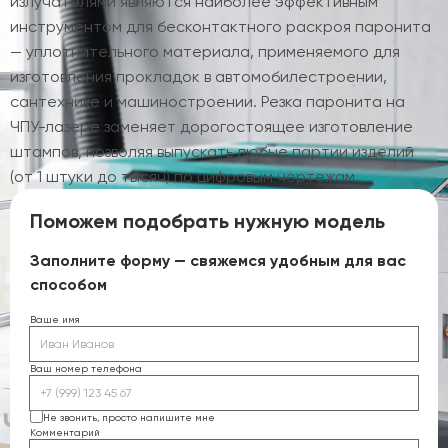
излучателями являются наиболее эффективным
инструментом для бесконтактного раскроя паронита
— уплотнительного материала, применяемого для
изготовления прокладок в автомобилестроении,
сантехнике и машиностроении. Резка паронита на
ЧПУ-лазере заменяет дорогостоящее изготовление
штампов, позволяя выпускать любые партии изделий
(от 1 штуки до тысяч) по цифровым чертежам.
Поможем подобрать нужную модель
Заполните форму — свяжемся удобным для вас
способом
Ваше имя
Ваш номер телефона
Не звонить, просто напишите мне
Комментарий