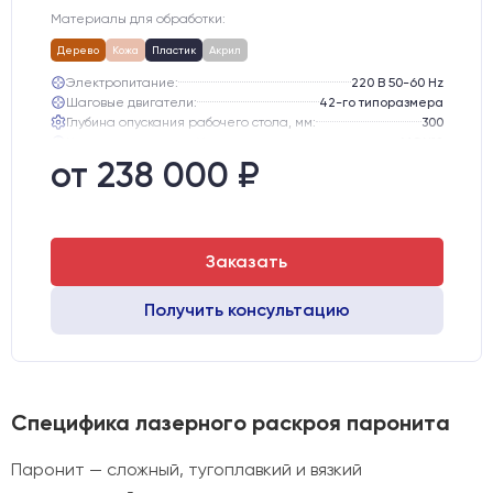
Материалы для обработки:
Дерево
Кожа
Пластик
Акрил
Электропитание:
220 В 50-60 Hz
Шаговые двигатели:
42-го типоразмера
Глубина опускания рабочего стола, мм:
300
Направляющие оси Y:
MGN12
Направляющие оси Х:
MGN12
от 238 000 ₽
Точность позиционирования, мм:
0,1 мм
Заказать
Получить консультацию
Специфика лазерного раскроя паронита
Паронит — сложный, тугоплавкий и вязкий