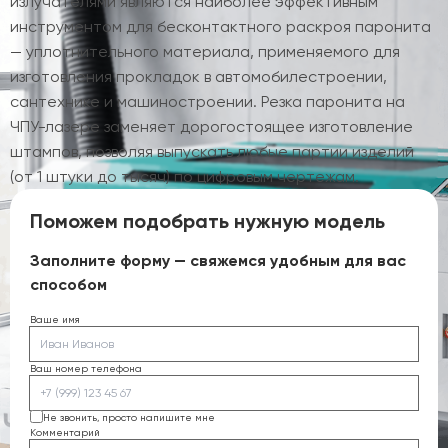
излучателями являются наиболее эффективным
инструментом для бесконтактного раскроя паронита
— уплотнительного материала, применяемого для
изготовления прокладок в автомобилестроении,
сантехнике и машиностроении. Резка паронита на
ЧПУ-лазере заменяет дорогостоящее изготовление
штампов, позволяя выпускать любые партии изделий
(от 1 штуки до тысяч) по цифровым чертежам.
Поможем подобрать нужную модель
Заполните форму — свяжемся удобным для вас
способом
Ваше имя
Ваш номер телефона
Не звонить, просто напишите мне
Комментарий