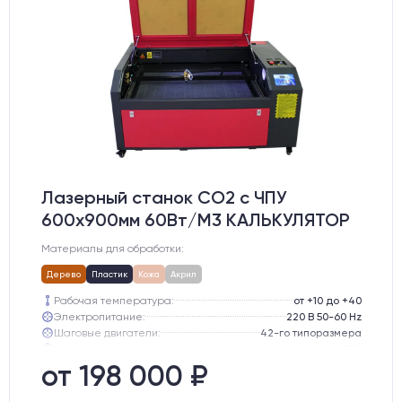
Лазерный станок CO2 c ЧПУ
600х900мм 60Вт/М3 КАЛЬКУЛЯТОР
Материалы для обработки:
Дерево
Пластик
Кожа
Акрил
Рабочая температура:
от +10 до +40
Электропитание:
220 В 50-60 Hz
Шаговые двигатели:
42-го типоразмера
Глубина опускания рабочего стола, мм:
300
Направляющие оси Y:
MGN12
от 198 000 ₽
Направляющие оси Х:
MGN12