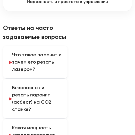
Надежность и простота в управлении
Ответы на часто
задаваемые вопросы
Что такое паронит и
зачем его резать
лазером?
Паронит — это
Безопасно ли
прокладочный
резать паронит
материал из асбеста,
(асбест) на CO2
каучука и порошковых
станке?
добавок. Из него
делают
При резке паронита
герметизирующие
Какая мощность
выделяется токсичный
прокладки для
лазера прорежет