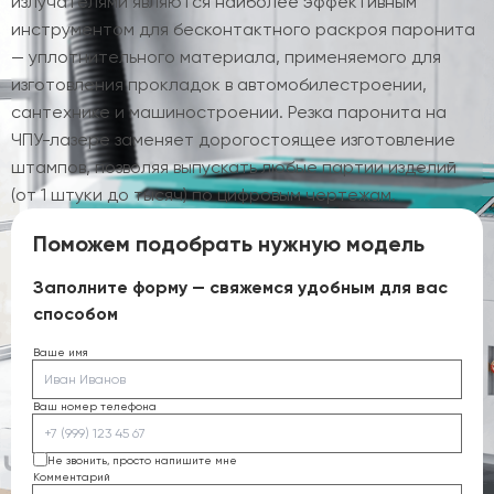
излучателями являются наиболее эффективным
инструментом для бесконтактного раскроя паронита
— уплотнительного материала, применяемого для
изготовления прокладок в автомобилестроении,
сантехнике и машиностроении. Резка паронита на
ЧПУ-лазере заменяет дорогостоящее изготовление
штампов, позволяя выпускать любые партии изделий
(от 1 штуки до тысяч) по цифровым чертежам.
Поможем подобрать нужную модель
Заполните форму — свяжемся удобным для вас
способом
Ваше имя
Ваш номер телефона
Не звонить, просто напишите мне
Комментарий