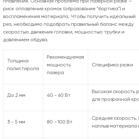
плавления. Основная проблема при лазерной резке —
риск оплавления кромок (образование "бортика") и
воспламенения материала. Чтобы получить идеальный
рез, необходимо подобрать правильный баланс между
скоростью движения головки, мощностью трубки и
давлением обдува.
Рекомендуемая
Толщина
мощность
Специфика резки
полистирола
лазера
Высокая скорость р
До 2 мм
40 - 60 Вт
для прозрачной кр
Средняя скорость.
3 - 5 мм
80 - 100 Вт
наплыв материала 