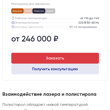
Материалы для обработки:
Дерево
Кожа
Пластик
Акрил
Рабочая температура:
от +10 до +40
Электропитание:
220 В 50-60 Hz
Шаговые двигатели:
57-го типоразмера с редуктором
Глубина опускания рабочего стола, мм:
300
Направляющие оси Y:
GER15
от 246 000 ₽
Направляющие оси Х:
GER15
Заказать
Получить консультацию
Взаимодействие лазера и полистирола
Полистирол обладает низкой температурой