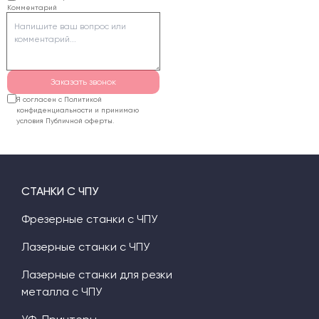
Комментарий
пенопласта лучше
использовать
фрезерный станок или
горячую струну.
Заказать звонок
Я согласен с Политикой
конфиденциальности и принимаю
условия Публичной оферты.
СТАНКИ С ЧПУ
Фрезерные станки с ЧПУ
Лазерные станки с ЧПУ
Лазерные станки для резки
металла с ЧПУ