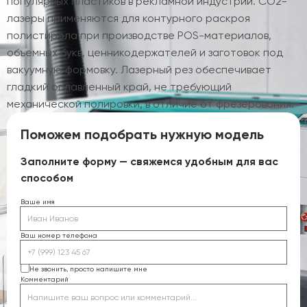
популярных пластиков в рекламной индустрии. CO2-
лазеры применяются для контурного раскроя
полистирола при производстве POS-материалов,
объемных букв, ценникодержателей и заготовок под
вакуумную формовку. Лазерный рез обеспечивает
гладкий оплавленный край, не требующий
механической полировки, в отличие от фрезерования.
Поможем подобрать нужную модель
Заполните форму — свяжемся удобным для вас
способом
Ваше имя
Ваш номер телефона
Не звонить, просто напишите мне
Комментарий