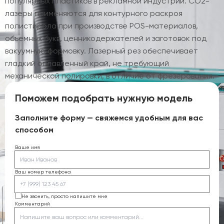
популярных пластиков в рекламной индустрии. CO2-
лазеры применяются для контурного раскроя
полистирола при производстве POS-материалов,
объемных букв, ценникодержателей и заготовок под
вакуумную формовку. Лазерный рез обеспечивает
гладкий оплавленный край, не требующий
механической полировки, в отличие от фрезерования.
Поможем подобрать нужную модель
Заполните форму — свяжемся удобным для вас
способом
Ваше имя
Ваш номер телефона
Не звонить, просто напишите мне
Комментарий