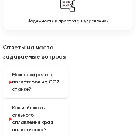
Надежность и простота в управлении
Ответы на часто
задаваемые вопросы
Можно ли резать
полистирол на CO2
станке?
Да, лазер отлично
Как избежать
справляется с резкой
сильного
как ударопрочного, так
оплавления края
и прозрачного
полистирола?
полистирола. Однако