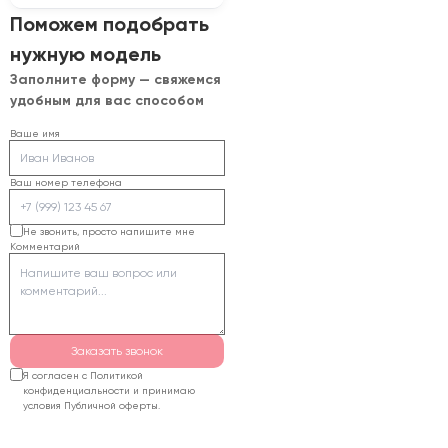
более толстого
Лазерная гравировка
Поможем подобрать
материала сильно
вспененного
возрастает риск
нужную модель
полистирола крайне
сильного оплавления и
Заполните форму — свяжемся
сложна: материал
«закипания» края.
удобным для вас способом
моментально плавится
и исчезает под лучом
Ваше имя
даже на минимальной
мощности, образуя
Ваш номер телефона
неровные каверны. Для
3D обработки
Не звонить, просто напишите мне
Комментарий
пенопласта лучше
использовать
фрезерный станок или
горячую струну.
Заказать звонок
Я согласен с Политикой
конфиденциальности и принимаю
условия Публичной оферты.