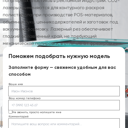
популярных пластиков в рекламной индустрии. CO2-
лазеры применяются для контурного раскроя
полистирола при производстве POS-материалов,
объемных букв, ценникодержателей и заготовок под
вакуумную формовку. Лазерный рез обеспечивает
гладкий оплавленный край, не требующий
механической полировки, в отличие от фрезерования.
Поможем подобрать нужную модель
Заполните форму — свяжемся удобным для вас
способом
Ваше имя
Ваш номер телефона
Не звонить, просто напишите мне
Комментарий