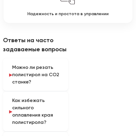
Надежность и простота в управлении
Ответы на часто
задаваемые вопросы
Можно ли резать
полистирол на CO2
станке?
Да, лазер отлично
Как избежать
справляется с резкой
сильного
как ударопрочного, так
оплавления края
и прозрачного
полистирола?
полистирола. Однако
из-за низкой
Секрет чистого реза