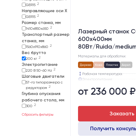
2
GER15
Направляющие оси Х
2
GER15
Размер станка, мм
2
1410х850х650
Лазерный станок C
Транспортный размер
600х400мм
станка, мм
80Вт/Ruida/mediu
2
1560х910х860
Вес брутто
Материалы для обработки:
2
200 кг
Электропитание
Дерево
Кожа
Пластик
Акрил
2
220 В 50-60 Hz
Рабочая температура:
Шаговые двигатели
Электропитание:
57-го типоразмера с
Шаговые двигатели:
2
редуктором
от 236 000 ₽
Глубина опускания рабочего с
Глубина опускания
Направляющие оси Y:
рабочего стола, мм
Направляющие оси Х:
2
300
Заказать
Сбросить фильтры
Получить консул