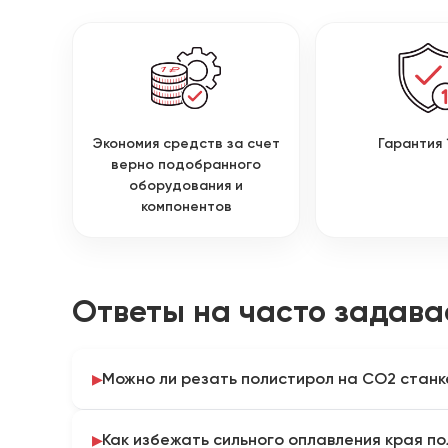
Экономия средств за счет
Гарантия 
верно подобранного
оборудования и
компонентов
Ответы на часто задав
Можно ли резать полистирол на CO2 станк
Да, лазер отлично справляется с резкой как уда
Как избежать сильного оплавления края п
прозрачного полистирола. Однако из-за низкой