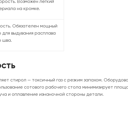
орость. Возможен легкий
ериала на кромке.
рость. Обязателен мощный
 для выдувания расплава
о шва.
ость
ет стирол — токсичный газ с резким запахом. Оборудов
льзование сотового рабочего стола минимизирует площа
уча и оплавление изнаночной стороны детали.