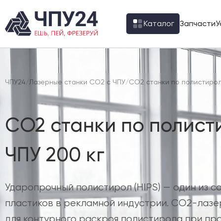
Каталог
Запчасти
У
ЧПУ24
/
Лазерные станки CO2 с ЧПУ
/
CO2 станки по полистирол
CO2 станки по полист
ЧПУ 200 кг
Ударопрочный полистирол (HIPS) — один из с
пластиков в рекламной индустрии. CO2-лаз
для контурного раскроя полистирола при пр