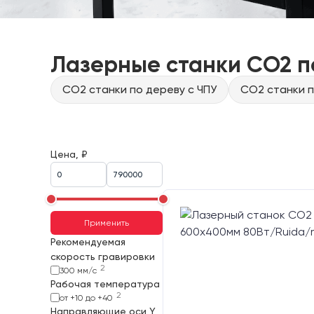
Лазерные станки CO2 п
CO2 станки по дереву с ЧПУ
CO2 станки п
Цена, ₽
Применить
Рекомендуемая
скорость гравировки
2
300 мм/с
Рабочая температура
2
от +10 до +40
Направляющие оси Y