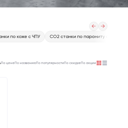
←
→
нки по коже с ЧПУ
CO2 станки по парониту с ЧПУ
ь
По цене
По названию
По популярности
По скидке
По акции