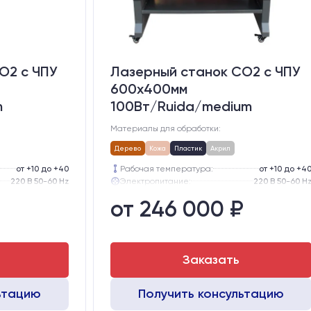
O2 c ЧПУ
Лазерный станок CO2 c ЧПУ
600х400мм
m
100Вт/Ruida/medium
Материалы для обработки:
Дерево
Кожа
Пластик
Акрил
от +10 до +40
Рабочая температура:
от +10 до +4
220 В 50-60 Hz
Электропитание:
220 В 50-60 H
57-го типоразмера с редуктором
Шаговые двигатели:
57-го типоразмера с редукт
от 246 000 ₽
тола, мм:
300
Глубина опускания рабочего стола, мм:
30
GER15
Направляющие оси Y:
GER1
GER15
Направляющие оси Х:
GER1
Заказать
ьтацию
Получить консультацию