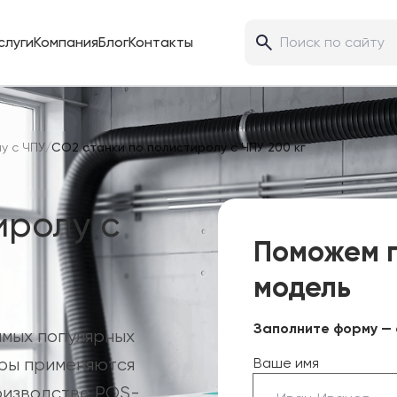
слуги
Компания
Блог
Контакты
у с ЧПУ
/
CO2 станки по полистиролу с ЧПУ 200 кг
иролу с
Поможем 
модель
Заполните форму — 
амых популярных
еры применяются
Ваше имя
оизводстве POS-