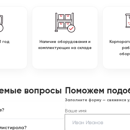
1 год
Наличие оборудования и
Корпорат
комплектующих на складе
раб
обор
аемые вопросы
Поможем подо
Заполните форму — свяжемся 
е?
Ваше имя
ропрочного, так и
олистирола?
 температуры плавления