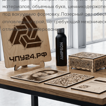
материалов, объемных букв, ценникодержате
под вакуумную формовку. Лазерный рез обес
оплавленный край, не требующий механическ
отличие от фрезерования.