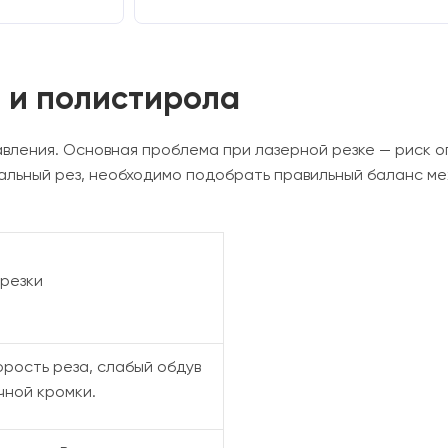
 и полистирола
ления. Основная проблема при лазерной резке — риск оп
альный рез, необходимо подобрать правильный баланс м
резки
орость реза, слабый обдув
чной кромки.