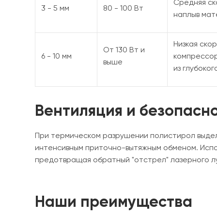
Средняя ск
3 - 5 мм
80 - 100 Вт
наплыв мат
Низкая ско
От 130 Вт и
6 - 10 мм
компрессор
выше
из глубоког
Вентиляция и безопасн
При термическом разрушении полистирол выделя
интенсивным приточно-вытяжным обменом. Испо
предотвращая обратный "отстрел" лазерного л
Наши преимущества