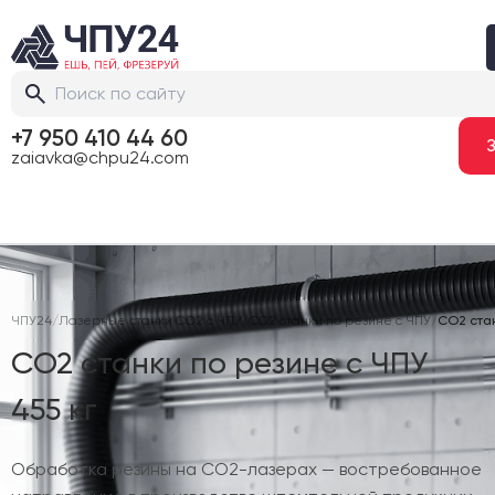
+7 950 410 44 60
zaiavka@chpu24.com
ЧПУ24
/
Лазерные станки CO2 с ЧПУ
/
CO2 станки по резине с ЧПУ
/
CO2 стан
CO2 станки по резине с ЧПУ
455 кг
Обработка резины на CO2-лазерах — востребованное