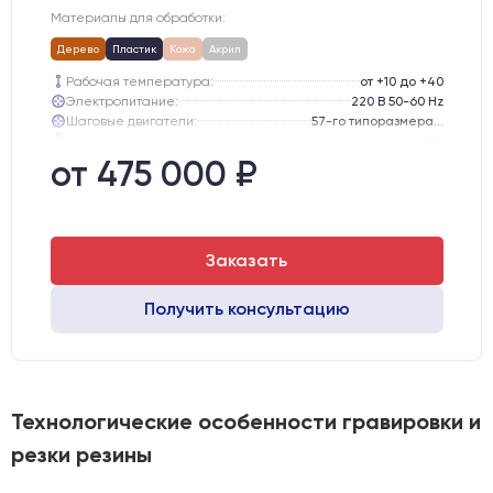
Материалы для обработки:
Дерево
Пластик
Кожа
Акрил
Рабочая температура:
от +10 до +40
Электропитание:
220 В 50-60 Hz
Шаговые двигатели:
57-го типоразмера с редуктором
Глубина опускания рабочего стола, мм:
300
Направляющие оси Y:
GER15
от 475 000 ₽
Направляющие оси Х:
GER15
Заказать
Получить консультацию
Технологические особенности гравировки и
резки резины