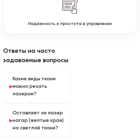
Надежность и простота в управлении
Ответы на часто
задаваемые вопросы
Какие виды ткани
можно резать
лазером?
CO2 лазер режет
Оставляет ли лазер
большинство тканей:
нагар (желтые края)
фетр, хлопок, шелк,
на светлой ткани?
джинсу, кевлар,
полиэстер, нейлон и