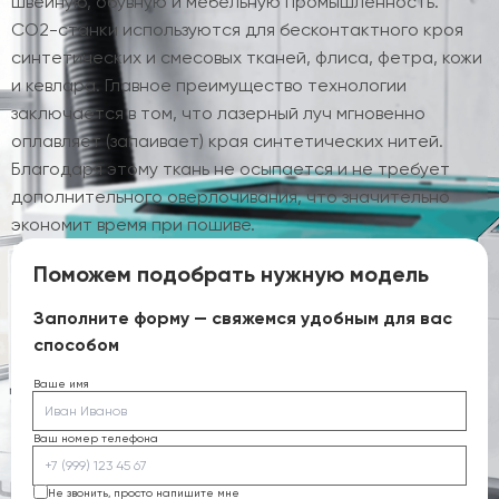
швейную, обувную и мебельную промышленность.
CO2-станки используются для бесконтактного кроя
синтетических и смесовых тканей, флиса, фетра, кожи
и кевлара. Главное преимущество технологии
заключается в том, что лазерный луч мгновенно
оплавляет (запаивает) края синтетических нитей.
Благодаря этому ткань не осыпается и не требует
дополнительного оверлочивания, что значительно
экономит время при пошиве.
Поможем подобрать нужную модель
Заполните форму — свяжемся удобным для вас
способом
Ваше имя
Ваш номер телефона
Не звонить, просто напишите мне