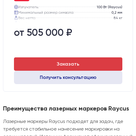
Излучатель:
100 Вт (Raycus)
Минимальный размер символа:
0,2 мм
Вес нетто:
84 кг
Вес брутто:
112 кг
Транспортный габарит станка, мм:
810х770х1130
от 505 000 ₽
Заказать
Получить консультацию
Преимущества лазерных маркеров Raycus
Лазерные маркеры Raycus подходят для задач, где
требуется стабильное нанесение маркировки на