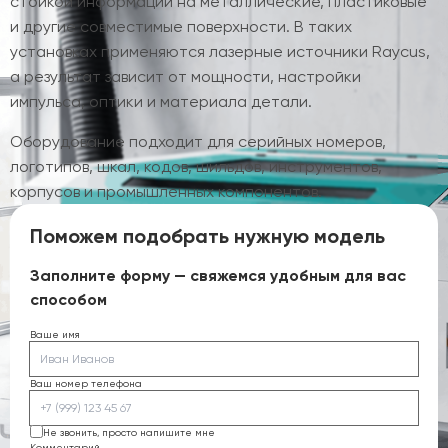
стойкой информации на металлические, пластиковые
и другие совместимые поверхности. В таких
установках применяются лазерные источники Raycus,
а результат зависит от мощности, настройки
импульса, оптики и материала детали.
Оборудование подходит для серийных номеров,
логотипов, шкал, кодов, шильдов, инструментов,
корпусов и промышленных компонентов.
Поможем подобрать нужную модель
Заполните форму — свяжемся удобным для вас
способом
Ваше имя
Ваш номер телефона
Не звонить, просто напишите мне
Комментарий