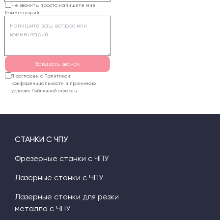
определят подходящую
Не звонить, просто напишите мне
Комментарий
конфигурацию,
подготовят расчет и
согласуют доставку.
Гарантия на
оборудование
Заказать звонок
составляет 12 месяцев.
Я согласен с Политикой
конфиденциальности и принимаю
условия Публичной оферты.
СТАНКИ С ЧПУ
Фрезерные станки с ЧПУ
Лазерные станки с ЧПУ
Лазерные станки для резки
металла с ЧПУ