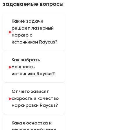
задаваемые вопросы
Какие задачи
решает лазерный
маркер с
источником Raycus?
Волоконный источник
Как выбрать
Raycus используют для
мощность
кодов, логотипов, шкал,
источника Raycus?
серийных номеров и
гравировки на
Мощность выбирают по
металлах и
От чего зависят
глубине, площади
совместимых пластиках.
скорость и качество
маркировки, такту и
Так определяется
маркировки Raycus?
допустимому
практическая область
количеству проходов.
применения
Скорость и качество
Окончательный
оборудования.
Какая оснастка и
определяются
вариант определяют
защита требуются