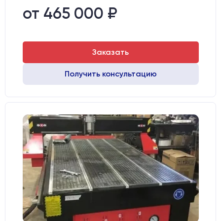
Стол:
подготовка под "Вакуумный стол" с Т-пазами
от 465 000 ₽
Двигатели:
Шаговые
Заказать
Получить консультацию