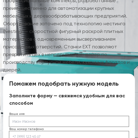
профессиональные комплексы, разработанные
преимущественно для автоматизации крупных
мебельных и деревообрабатывающих предприятий.
Оборудование заточено под технологию нестинга
(Nesting) — скоростной фигурный раскрой плитных
материалов с одновременным высверливанием
присадочных отверстий. Станки EXT позволяют
превратить цех в непрерывный конвейер по
производству корпусной мебели, кухонных фасадов и
дверей.
Поможем подобрать нужную модель
Заполните форму — свяжемся удобным для вас
способом
Ваше имя
Ваш номер телефона