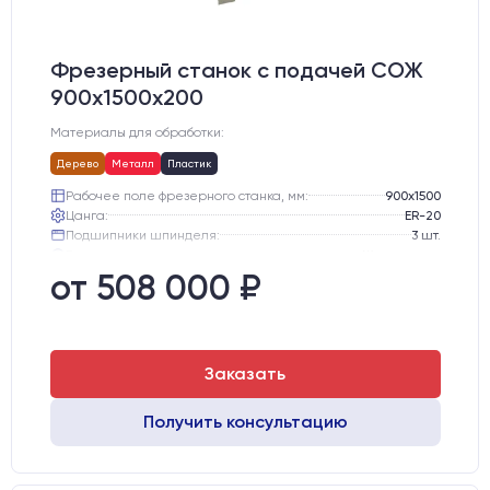
Фрезерный станок с подачей СОЖ
900х1500х200
Материалы для обработки:
Дерево
Металл
Пластик
Рабочее поле фрезерного станка, мм:
900х1500
Цанга:
ER-20
Подшипники шпинделя:
3 шт.
Вид охлаждения:
Жидкостное
Стол:
Чугунный стол с Т-пазами
от 508 000 ₽
Двигатели:
Шаговые
Заказать
Получить консультацию