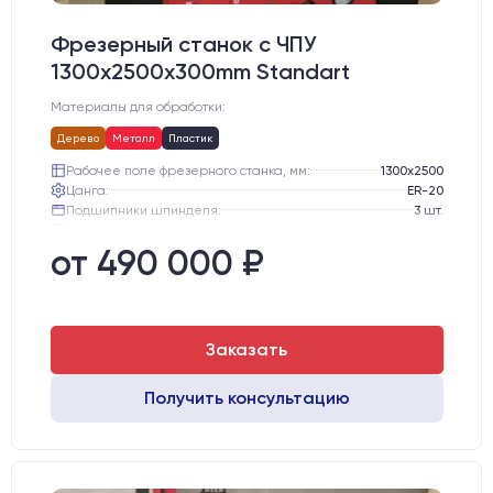
Фрезерный станок с ЧПУ
1300x2500x300mm Standart
Материалы для обработки:
Дерево
Металл
Пластик
Рабочее поле фрезерного станка, мм:
1300х2500
Цанга:
ER-20
Подшипники шпинделя:
3 шт.
Вид охлаждения:
Жидкостное
Стол:
Алюминиевый стол с Т-пазами и жертвенным пластиком
от 490 000 ₽
Двигатели:
Шаговые
Заказать
Получить консультацию