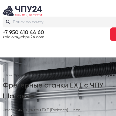
+7 950 410 44 60
zaiavka@chpu24.com
ЧПУ24
/
Фрезерные станки с ЧПУ
/
Фрезерные станки EXT с ЧПУ
/
Фрезерные 
Фрезерные станки EXT с ЧПУ
Шаговые
Фрезерные центры EXT (Excitech) — это