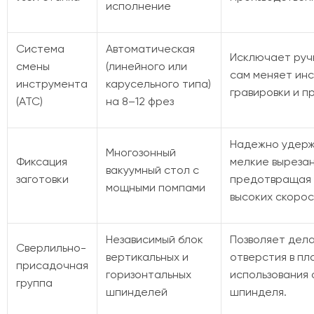
исполнение
Система
Автоматическая
Исключает руч
смены
(линейного или
сам меняет инс
инструмента
карусельного типа)
гравировки и п
(ATC)
на 8–12 фрез
Надежно удерж
Многозонный
Фиксация
мелкие выреза
вакуумный стол с
заготовки
предотвращая и
мощными помпами
высоких скорос
Независимый блок
Позволяет дел
Сверлильно-
вертикальных и
отверстия в пл
присадочная
горизонтальных
использования 
группа
шпинделей
шпинделя.