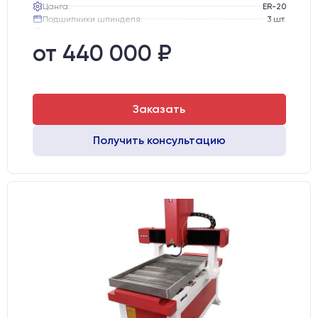
Цанга:
ER-20
Подшипники шпинделя:
3 шт.
Вид охлаждения:
Жидкостное
Стол:
Чугунный стол с Т-пазами + Ванна
от 440 000 ₽
Тип стола:
Подвижный
Заказать
Получить консультацию