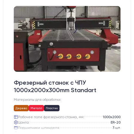
Фрезерный станок с ЧПУ
1000x2000x300mm Standart
Материалы для обработки:
Дерево
Металл
Пластик
Рабочее поле фрезерного станка, мм:
1000х2000
Цанга:
ER-20
Подшипники шпинделя:
3 шт.
Вид охлаждения:
Жидкостное