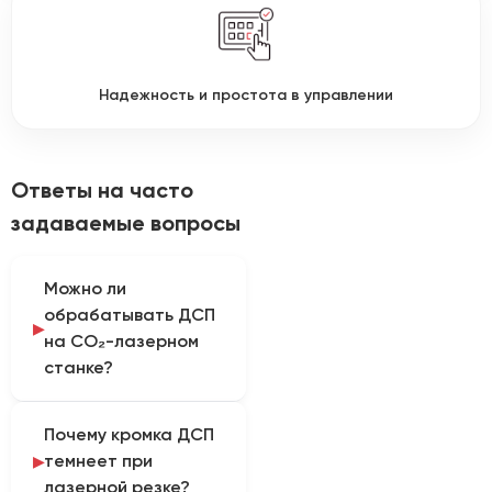
Надежность и простота в управлении
Ответы на часто
задаваемые вопросы
Можно ли
обрабатывать ДСП
на CO₂-лазерном
станке?
Возможность
Почему кромка ДСП
обработки зависит от
темнеет при
состава плиты и
лазерной резке?
связующего. Поскольку в