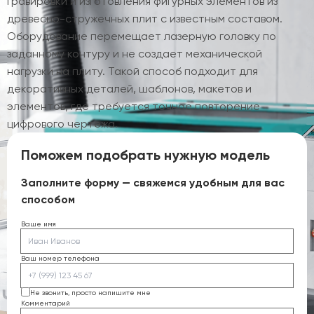
гравировки и изготовления фигурных элементов из
древесно-стружечных плит с известным составом.
Оборудование перемещает лазерную головку по
заданному контуру и не создает механической
нагрузки на плиту. Такой способ подходит для
декоративных деталей, шаблонов, макетов и
элементов, где требуется точное повторение
цифрового чертежа.
Поможем подобрать нужную модель
Заполните форму — свяжемся удобным для вас
способом
Ваше имя
Ваш номер телефона
Не звонить, просто напишите мне
Комментарий