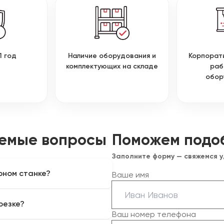
1 год
Наличие оборудования и
Корпорат
комплектующих на складе
раб
обор
аемые вопросы
Поможем подо
Заполните форму — свяжемся 
рном станке?
Ваше имя
 и связующего. Поскольку в
резке?
ено как отдельный
Ваш номер телефона
рудования необходимо