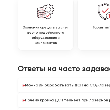
Экономия средств за счет
Гарантия 
верно подобранного
оборудования и
компонентов
Ответы на часто задав
Можно ли обрабатывать ДСП на CO₂-лазе
Возможность обработки зависит от состава плиты
Почему кромка ДСП темнеет при лазерной 
карточках представленных станков ДСП не выдел
подтвержденный материал, перед подбором обо