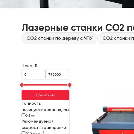
Лазерные станки CO2 п
CO2 станки по дереву с ЧПУ
CO2 станки п
Цена, ₽
Применить
Точность
позиционирования, мм
1
0,1 мм
Рекомендуемая
скорость гравировки
1
300 мм/с