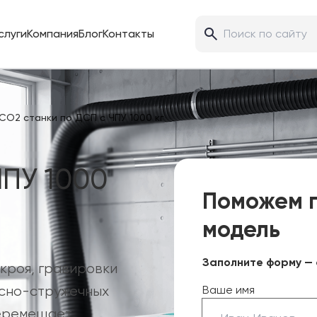
слуги
Компания
Блог
Контакты
CO2 станки по ДСП с ЧПУ 1000 кг
ЧПУ 1000
Поможем 
модель
Заполните форму — 
кроя, гравировки
есно-стружечных
Ваше имя
перемещает