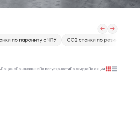
←
→
анки по парониту с ЧПУ
CO2 станки по резине с ЧПУ
ь
По цене
По названию
По популярности
По скидке
По акции