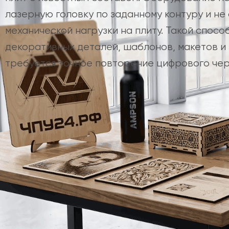
лазерную головку по заданному контуру и не
механической нагрузки на плиту. Такой спосо
декоративных деталей, шаблонов, макетов и 
требуется точное повторение цифрового чер