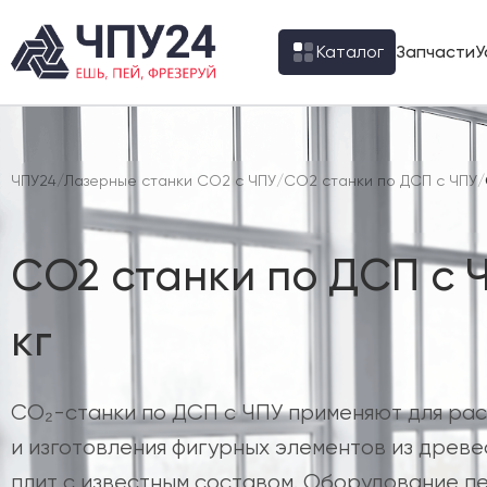
Каталог
Запчасти
У
ЧПУ24
/
Лазерные станки CO2 с ЧПУ
/
CO2 станки по ДСП с ЧПУ
/
CO2 станки по ДСП с 
кг
CO₂-станки по ДСП с ЧПУ применяют для рас
и изготовления фигурных элементов из древ
плит с известным составом. Оборудование 