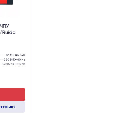
 ЧПУ
/Ruida
от +10 до +40
220 В 50-60 Hz
3400х2300х1260
1000 кг
₽
GER15
GER15
ьтацию