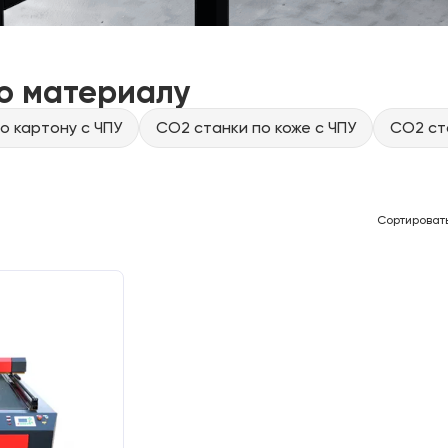
о материалу
о картону с ЧПУ
CO2 станки по коже с ЧПУ
CO2 ст
Сортироват