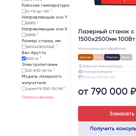
Рабочая температура
1
от +10 до +40
Направляющие оси Y
1
GER15
Направляющие оси Х
Лазерный станок c
1
GER15
1500х2500мм 100Вт
Размер станка, мм
1
3400х2300х1260
Материалы для обработки:
Вес брутто
1
Дерево
Кожа
Пластик
Акрил
1000 кг
Электропитание
Рабочая температура:
1
220 В 50-60 Hz
Электропитание:
Модель лазерного
Размер станка, мм:
излучателя
Вес брутто:
1
от 790 000 
Направляющие оси Y:
Lasea F4 (100-120 Вт)
Направляющие оси Х:
Сбросить фильтры
Заказать
Получить консул