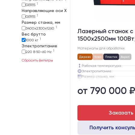
1
GER15
Направляющие оси Х
1
GER15
Размер станка, мм
1
3400х2300х1260
Лазерный станок c
Вес брутто
1500х2500мм 100Вт
1
1000 кг
Электропитание
Материалы для обработки:
1
220 В 50-60 Hz
Дерево
Кожа
Пластик
Акрил
Сбросить фильтры
Рабочая температура:
Электропитание:
Размер станка, мм:
Вес брутто:
от 790 000 
Направляющие оси Y:
Направляющие оси Х:
Заказать
Получить консул