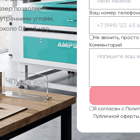
азер позволяет
Ваш номер телефон
утренними углами,
оло 0.1 мм), что
Не звонить, прост
Комментарий
Я согласен с Поли
Публичной оферты