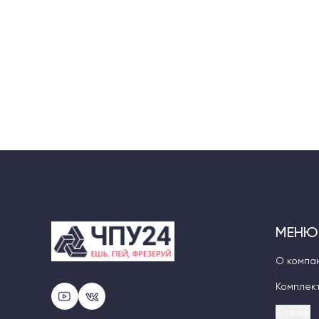
гравировки логотипов или текста. Главное — выд
позиционирования.
МЕНЮ
О компа
Комплек
Отзывы