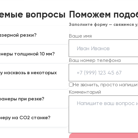
аемые вопросы
Поможем подо
Заполните форму — свяжемся 
азерной резки?
Ваше имя
еенная карбамидным клеем)
анеры толщиной 10 мм?
ся и дает красивый
Ваш номер телефона
льдегидная) резать
ы 10 мм с относительно
ряется, а сильно
у насквозь в некоторых
щностью 100-130 Вт
р на кромке и выделяя
 трубки можно, но скорость
Не звонить, просто напиши
ы.
Комментарий
адает на внутренний сучок,
фанеры при резке?
ной влажности, энергии
ание фанеры высших сортов
нимизировать, используя
неру на CO2 станке?
из в соты). Также помогает
 или легкая постобработка
 или фрезеруют на ЧПУ-
я нанесения детальной