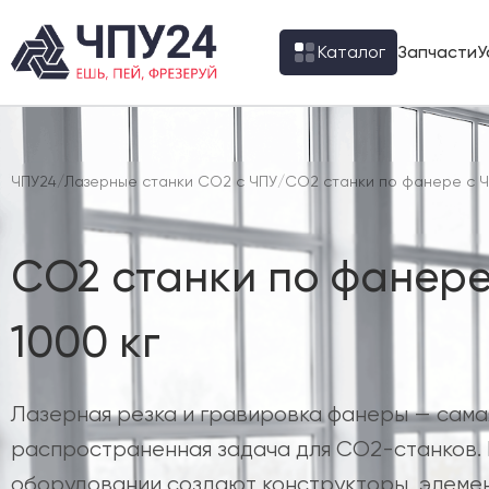
Каталог
Запчасти
У
ЧПУ24
/
Лазерные станки CO2 с ЧПУ
/
CO2 станки по фанере с 
CO2 станки по фанере
1000 кг
Лазерная резка и гравировка фанеры — сама
распространенная задача для CO2-станков. 
оборудовании создают конструкторы, элеме