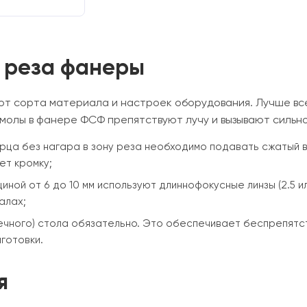
 реза фанеры
 от сорта материала и настроек оборудования. Лучше вс
 Смолы в фанере ФСФ препятствуют лучу и вызывают сильн
рца без нагара в зону реза необходимо подавать сжатый во
ет кромку;
ной от 6 до 10 мм используют длиннофокусные линзы (2.5 и
алах;
ечного) стола обязательно. Это обеспечивает беспрепят
готовки.
я