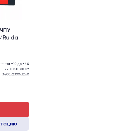
 ЧПУ
/Ruida
от +10 до +40
220 В 50-60 Hz
3400х2300х1260
1000 кг
₽
GER15
GER15
ьтацию