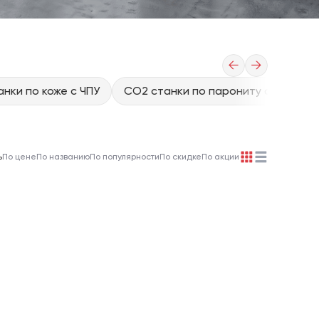
←
→
нки по коже с ЧПУ
CO2 станки по парониту с ЧПУ
ь
По цене
По названию
По популярности
По скидке
По акции