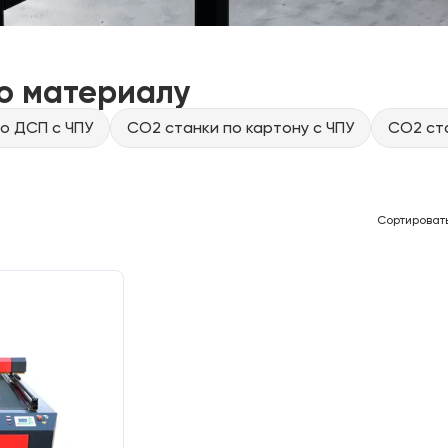
о материалу
о ДСП с ЧПУ
CO2 станки по картону с ЧПУ
CO2 ста
Сортироват