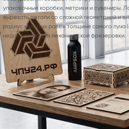
упаковочные коробки, метрики и сувениры. Л
вырезать детали со сложной геометрией и вн
радиус которых равен толщине самого луча (ок
недостижимо для механической фрезеровки.