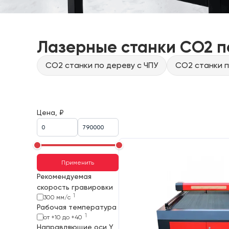
Лазерные станки CO2 п
CO2 станки по дереву с ЧПУ
CO2 станки п
Цена, ₽
Применить
Рекомендуемая
скорость гравировки
1
300 мм/с
Рабочая температура
1
от +10 до +40
Направляющие оси Y