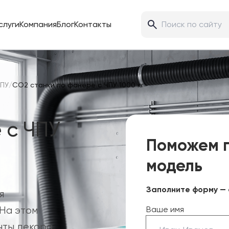
слуги
Компания
Блог
Контакты
ЧПУ
/
CO2 станки по фанере с ЧПУ 1000 кг
 с ЧПУ
Поможем 
модель
Заполните форму — 
я
На этом
Ваше имя
нты декора,