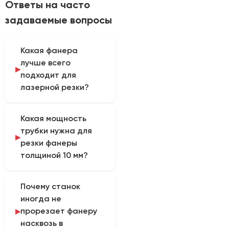
Ответы на часто
задаваемые вопросы
Какая фанера
лучше всего
подходит для
лазерной резки?
Лучший выбор —
Какая мощность
березовая фанера
трубки нужна для
марки ФК (клеенная
резки фанеры
карбамидным клеем)
толщиной 10 мм?
сортов 1/2 или 2/2. Она
светлая, отлично
Для стабильной и
режется и дает
Почему станок
производительной
красивый коричневый
иногда не
резки фанеры 10 мм с
рез. Фанеру марки ФСФ
прорезает фанеру
относительно светлым
(фенолформальдегидная)
насквозь в
краем потребуется
резать лазером крайне