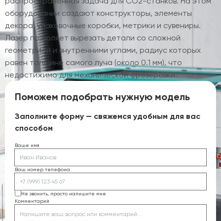
распространенная задача для CO2-станков. На этом
оборудовании создают конструкторы, элементы
декора, упаковочные коробки, метрики и сувениры.
Лазер позволяет вырезать детали со сложной
геометрией и внутренними углами, радиус которых
равен толщине самого луча (около 0.1 мм), что
недостижимо для механической фрезеровки.
Поможем подобрать нужную модель
Заполните форму — свяжемся удобным для вас
способом
Ваше имя
Ваш номер телефона
Не звонить, просто напишите мне
Комментарий