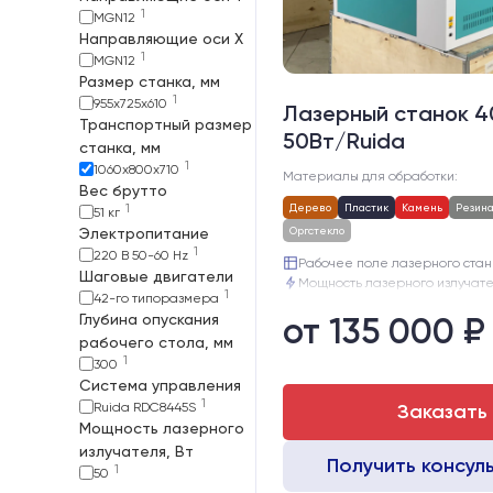
1
MGN12
Направляющие оси Х
1
MGN12
Размер станка, мм
1
955х725х610
Лазерный станок 
Транспортный размер
50Вт/Ruida
станка, мм
1
1060х800х710
Материалы для обработки:
Вес брутто
1
Дерево
Пластик
Камень
Резин
51 кг
Электропитание
Оргстекло
1
220 В 50-60 Hz
Рабочее поле лазерного станк
Шаговые двигатели
Мощность лазерного излучател
1
42-го типоразмера
Рабочая температура:
Глубина опускания
от 135 000 ₽
Электропитание:
рабочего стола, мм
Шаговые двигатели:
42
1
Глубина опускания рабочего с
300
Система управления
1
Ruida RDC8445S
Заказать
Мощность лазерного
излучателя, Вт
Получить консул
1
50