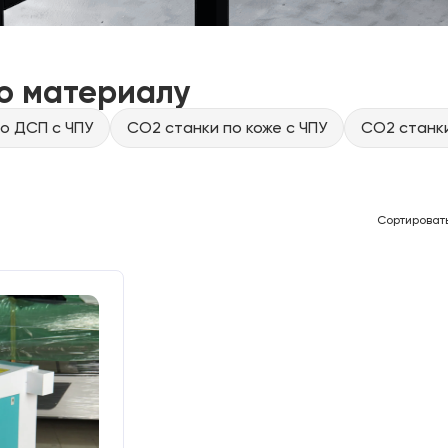
о материалу
о ДСП с ЧПУ
CO2 станки по коже с ЧПУ
CO2 станки
Сортироват