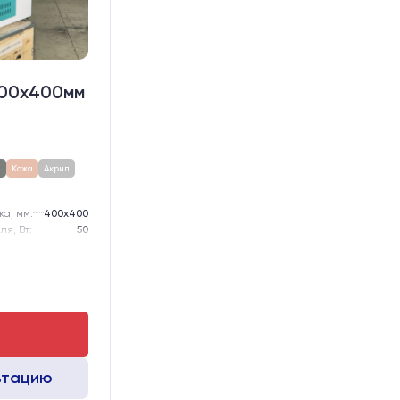
400х400мм
а
Кожа
Акрил
а, мм:
400х400
я, Вт:
50
от +10 до +40
220 В 50-60 Hz
-го типоразмера
тола, мм:
300
ьтацию