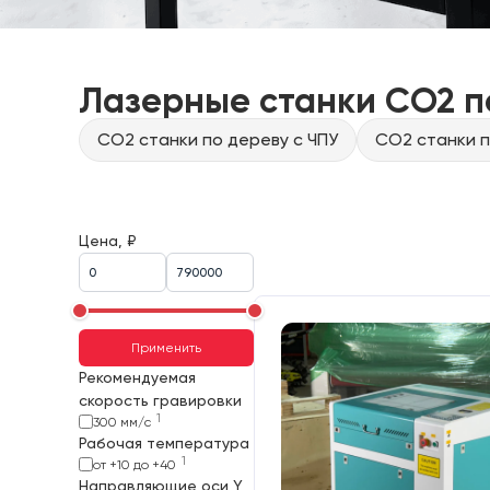
Лазерные станки CO2 п
CO2 станки по дереву с ЧПУ
CO2 станки п
Цена, ₽
Применить
Рекомендуемая
скорость гравировки
1
300 мм/с
Рабочая температура
1
от +10 до +40
Направляющие оси Y