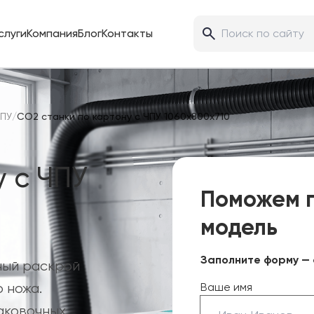
слуги
Компания
Блог
Контакты
ЧПУ
/
CO2 станки по картону с ЧПУ 1060х800х710
 с ЧПУ
Поможем 
модель
Заполните форму — 
ный раскрой
 ножа.
Ваше имя
аковочных