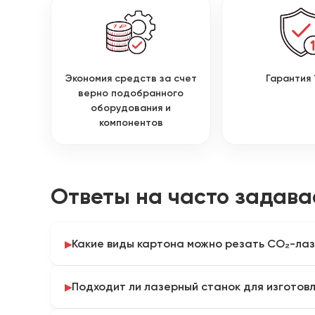
Экономия средств за счет
Гарантия 
верно подобранного
оборудования и
компонентов
Ответы на часто задав
Какие виды картона можно резать CO₂-ла
CO₂-лазер применяют для бумаги, упаковочного, 
Подходит ли лазерный станок для изготовл
гофрированного картона. Для ламинированных,
материалов необходимо проверить состав покрыт