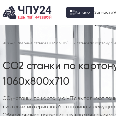
Каталог
Запчасти
У
ЧПУ24
/
Лазерные станки CO2 с ЧПУ
/
CO2 станки по картону с 
CO2 станки по картону
1060х800х710
CO₂-станки по картону с ЧПУ выполняют точ
листовых материалов без штампа и режущего
Оборудование подходит для изготовления уп