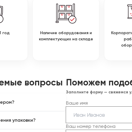
1 год
Наличие оборудования и
Корпорат
комплектующих на складе
раб
обор
аемые вопросы
Поможем подо
Заполните форму — свяжемся 
зером?
Ваше имя
дизайнерского и
ения упаковки?
 окрашенных и многослойных
Ваш номер телефона
ий, клея и печатных