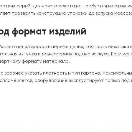
ротких серий: для нового макета не требуется изготавл
яет проверять конструкцию упаковки до запуска массов
под формат изделий
очего поля, скорость перемещения, точность механики 
тельная вытяжка и равномерная подача воздуха. Если ис
ндартному формату материала.
но заранее указать плотность и тип картона, максимальн
воспламеняется, оборудование эксплуатируют только под