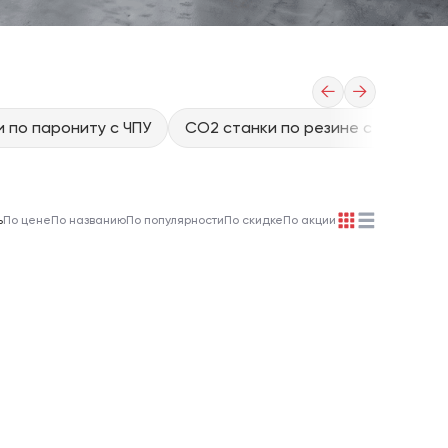
←
→
 по парониту с ЧПУ
CO2 станки по резине с ЧПУ
C
ь
По цене
По названию
По популярности
По скидке
По акции