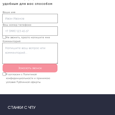
листа, размеры изделий,
точность калибровки и
удобным для вас способом
наличие печати и объем
состав печатного
выпуска. По этим
Ваше имя
покрытия.
данным подбирают
рабочее поле,
Ваш номер телефона
мощность трубки,
систему управления и
Не звонить, просто напишите мне
Комментарий
дополнительные опции.
Заказать звонок
Я согласен с Политикой
конфиденциальности и принимаю
условия Публичной оферты.
СТАНКИ С ЧПУ