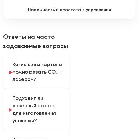
Надежность и простота в управлении
Ответы на часто
задаваемые вопросы
Какие виды картона
можно резать CO₂-
лазером?
CO₂-лазер применяют
Подходит ли
для бумаги,
лазерный станок
упаковочного,
для изготовления
дизайнерского и
упаковки?
гофрированного
картона. Для
Оборудование
ламинированных,