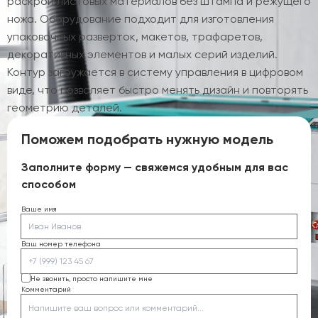
раскрой листовых материалов без штампа и режущего
ножа. Оборудование подходит для изготовления
упаковочных разверток, макетов, трафаретов,
декоративных элементов и малых серий изделий.
Контур загружается в систему управления в цифровом
виде, что позволяет быстро менять дизайн и повторять
геометрию деталей.
Поможем подобрать нужную модель
Заполните форму — свяжемся удобным для вас
способом
Ваше имя
Ваш номер телефона
Не звонить, просто напишите мне
Комментарий