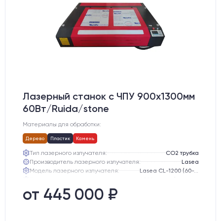
Лазерный станок c ЧПУ 900х1300мм
60Вт/Ruida/stone
Материалы для обработки:
Дерево
Пластик
Камень
Тип лазерного излучателя:
СО2 трубка
Производитель лазерного излучателя:
Lasea
Модель лазерного излучателя:
Lasea CL-1200 (60-75 Вт)
Ресурс лазерного излучателя:
6000 часов (при соблюдении условий эксплуатации)
Размер станка, мм:
2000х1400х600
от 445 000 ₽