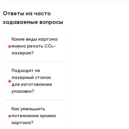
Ответы на часто
задаваемые вопросы
Какие виды картона
можно резать CO₂-
лазером?
CO₂-лазер применяют
Подходит ли
для бумаги,
лазерный станок
упаковочного,
для изготовления
дизайнерского и
упаковки?
гофрированного
картона. Для
Оборудование
ламинированных,
Как уменьшить
подходит для раскроя
окрашенных и
потемнение кромки
коробок, вкладышей,
многослойных
картона?
макетов и упаковочных
материалов