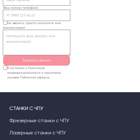
рабочее поле,
Ваш номер телефона
мощность трубки,
систему управления и
Не звонить, просто напишите мне
Комментарий
дополнительные опции.
Заказать звонок
Я согласен с Политикой
конфиденциальности и принимаю
условия Публичной оферты.
СТАНКИ С ЧПУ
Фрезерные станки с ЧПУ
Лазерные станки с ЧПУ