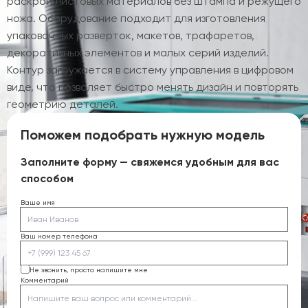
раскрой листовых материалов без штампа и режущего
ножа. Оборудование подходит для изготовления
упаковочных разверток, макетов, трафаретов,
декоративных элементов и малых серий изделий.
Контур загружается в систему управления в цифровом
виде, что позволяет быстро менять дизайн и повторять
геометрию деталей.
Поможем подобрать нужную модель
Заполните форму — свяжемся удобным для вас
способом
Ваше имя
Ваш номер телефона
Не звонить, просто напишите мне
Комментарий