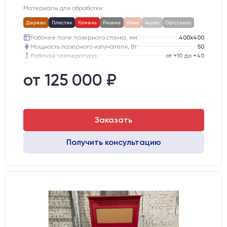
Материалы для обработки:
Дерево
Пластик
Камень
Резина
Кожа
Акрил
Оргстекло
Рабочее поле лазерного станка, мм:
400х400
Мощность лазерного излучателя, Вт:
50
Рабочая температура:
от +10 до +40
Электропитание:
220 В 50-60 Hz
Шаговые двигатели:
42-го типоразмера
от 125 000 ₽
Глубина опускания рабочего стола, мм:
200
Заказать
Получить консультацию