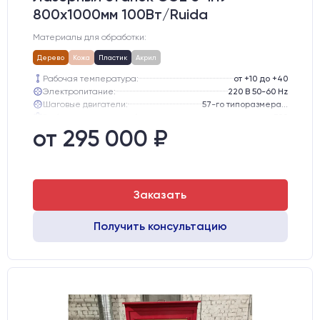
800х1000мм 100Вт/Ruida
Материалы для обработки:
Дерево
Кожа
Пластик
Акрил
Рабочая температура:
от +10 до +40
Электропитание:
220 В 50-60 Hz
Шаговые двигатели:
57-го типоразмера с редуктором
Глубина опускания рабочего стола, мм:
300
Направляющие оси Y:
GER15
от 295 000 ₽
Направляющие оси Х:
GER15
Заказать
Получить консультацию