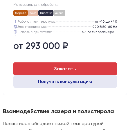
Материалы для обработки:
Дерево
Кожа
Пластик
Акрил
Рабочая температура:
от +10 до +40
Электропитание:
220 В 50-60 Hz
Шаговые двигатели:
57-го типоразмера с редуктором
Глубина опускания рабочего стола, мм:
300
Направляющие оси Y:
GER15
от 293 000 ₽
Направляющие оси Х:
GER15
Заказать
Получить консультацию
Взаимодействие лазера и полистирола
Полистирол обладает низкой температурой