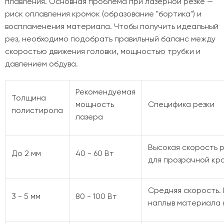
плавления. Основная проблема при лазерной резке —
риск оплавления кромок (образование "бортика") и
воспламенения материала. Чтобы получить идеальный
рез, необходимо подобрать правильный баланс между
скоростью движения головки, мощностью трубки и
давлением обдува.
Рекомендуемая
Толщина
мощность
Специфика резки
полистирола
лазера
Высокая скорость р
До 2 мм
40 - 60 Вт
для прозрачной кр
Средняя скорость.
3 - 5 мм
80 - 100 Вт
наплыв материала 