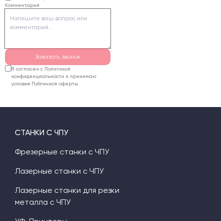
Комментарий
пенопласта лучше
использовать
фрезерный станок или
горячую струну.
Заказать звонок
Я согласен с Политикой
конфиденциальности и принимаю
условия Публичной оферты.
СТАНКИ С ЧПУ
Фрезерные станки с ЧПУ
Лазерные станки с ЧПУ
Лазерные станки для резки
металла с ЧПУ