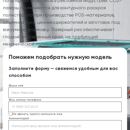
популярных пластиков в рекламной индустрии. CO2-
лазеры применяются для контурного раскроя
полистирола при производстве POS-материалов,
объемных букв, ценникодержателей и заготовок под
вакуумную формовку. Лазерный рез обеспечивает
гладкий оплавленный край, не требующий
механической полировки, в отличие от фрезерования.
Поможем подобрать нужную модель
Заполните форму — свяжемся удобным для вас
способом
Ваше имя
Ваш номер телефона
Не звонить, просто напишите мне
Комментарий