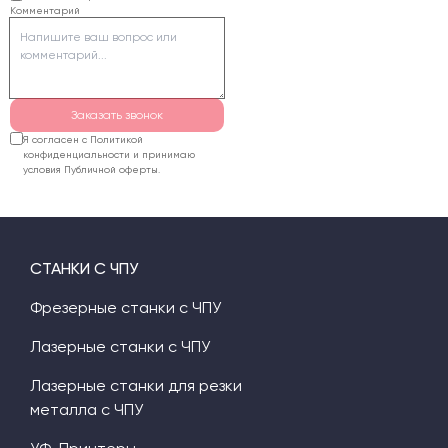
Комментарий
пенопласта лучше
использовать
фрезерный станок или
горячую струну.
Заказать звонок
Я согласен с Политикой
конфиденциальности и принимаю
условия Публичной оферты.
СТАНКИ С ЧПУ
Фрезерные станки с ЧПУ
Лазерные станки с ЧПУ
Лазерные станки для резки
металла с ЧПУ