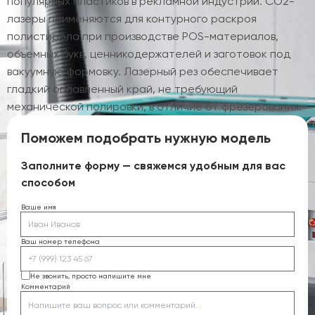
популярных пластиков в рекламной индустрии. CO2-
лазеры применяются для контурного раскроя
полистирола при производстве POS-материалов,
объемных букв, ценникодержателей и заготовок под
вакуумную формовку. Лазерный рез обеспечивает
гладкий оплавленный край, не требующий
механической полировки, в отличие от фрезерования.
Поможем подобрать нужную модель
Заполните форму — свяжемся удобным для вас
способом
Ваше имя
Ваш номер телефона
Не звонить, просто напишите мне
Комментарий