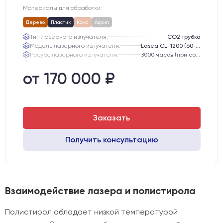
Материалы для обработки:
Дерево
Пластик
Кожа
Акрил
Тип лазерного излучателя:
СО2 трубка
Модель лазерного излучателя:
Lasea CL-1200 (60-75 Вт)
Ресурс лазерного излучателя:
3000 часов (при соблюдении условий эксплуатации)
Линза:
12 мм ZnSe
Зеркала:
20 мм Mo
от 170 000 ₽
Интерфейс подключения станка к ПК:
USB
Заказать
Получить консультацию
Взаимодействие лазера и полистирола
Полистирол обладает низкой температурой