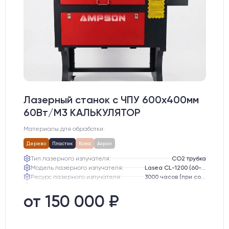
Лазерный станок c ЧПУ 600х400мм
60Вт/М3 КАЛЬКУЛЯТОР
Материалы для обработки:
Дерево
Пластик
Кожа
Акрил
Тип лазерного излучателя:
СО2 трубка
Модель лазерного излучателя:
Lasea CL-1200 (60-75 Вт)
Ресурс лазерного излучателя:
3000 часов (при соблюдении условий эксплуатации)
Линза:
12 мм ZnSe
Зеркала:
20 мм Mo
от 150 000 ₽
Интерфейс подключения станка к ПК:
USB