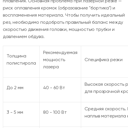
плавления. Основная проблема при лазерной резке —
риск оплавления кромок (образование "бортика") и
воспламенения материала. Чтобы получить идеальный
рез, необходимо подобрать правильный баланс между
скоростью движения головки, мощностью трубки и
давлением обдува.
Рекомендуемая
Толщина
мощность
Специфика резки
полистирола
лазера
Высокая скорость р
До 2 мм
40 - 60 Вт
для прозрачной кр
Средняя скорость.
3 - 5 мм
80 - 100 Вт
наплыв материала 