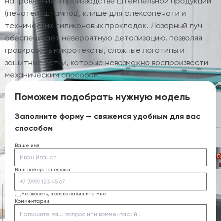
направление в производстве штемпельной продукции
(печатей, штампов), клише для флексопечати и
технических силиконовых прокладок. Лазерный луч
обеспечивает невероятную детализацию, позволяя
гравировать микротексты, сложные логотипы и
защитные сетки, которые невозможно воспроизвести
механическим способом.
Поможем подобрать нужную модель
Заполните форму — свяжемся удобным для вас
способом
Ваше имя
Ваш номер телефона
Не звонить, просто напишите мне
Комментарий