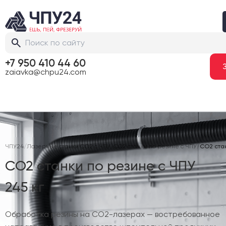
+7 950 410 44 60
zaiavka@chpu24.com
ЧПУ24
/
Лазерные станки CO2 с ЧПУ
/
CO2 станки по резине с ЧПУ
/
CO2 стан
CO2 станки по резине с ЧПУ
245 кг
Обработка резины на CO2-лазерах — востребованное