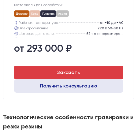
Материалы для обработки:
Дерево
Кожа
Пластик
Акрил
Рабочая температура:
от +10 до +40
Электропитание:
220 В 50-60 Hz
Шаговые двигатели:
57-го типоразмера с редуктором
Глубина опускания рабочего стола, мм:
300
Направляющие оси Y:
GER15
от 293 000 ₽
Направляющие оси Х:
GER15
Заказать
Получить консультацию
Технологические особенности гравировки и
резки резины