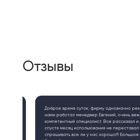
Отзывы
Доброе время суток, фирму однозначно рекоменд
нами работал менеджер Евгений, очень вежливый
компетентный специалист. Все рассказал и объяс
спустя месяц использования не переставал звонит
спрашивать все ли у нас хорошо!!! Большое спас