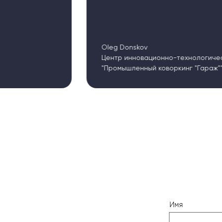
Oleg Donskov
Центр инновационно-технологического 
"Промышленный коворкинг "Гараж""
Имя