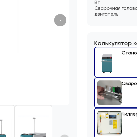
Вт
Сварочная голов
двигатель
›
Калькулятор 
Стано
Сваро
Чилле