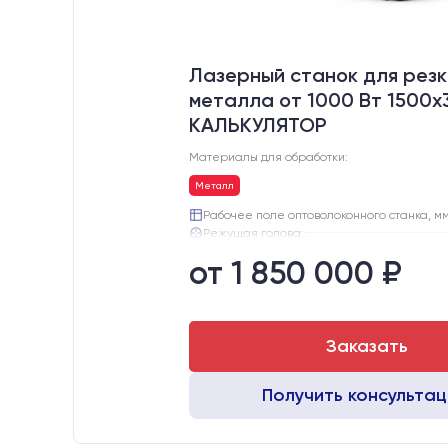
Лазерный станок для резк
металла от 1000 Вт 1500x
КАЛЬКУЛЯТОР
Материалы для обработки:
Металл
Рабочее поле оптоволоконного станка, мм
Режущая голова:
Сервомоторы и драйверы:
от 1 850 000 ₽
Направляющие оси Y:
Направляющие оси Х:
Ресурс лазерного излучателя:
Заказать
Получить консульта