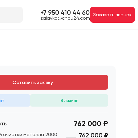
+7 950 410 44 60
Заказать звонок
zaiavka@chpu24.com
Оставить заявку
ит
В лизинг
762 000 ₽
сть
й очистки металла 2000
762 000
₽