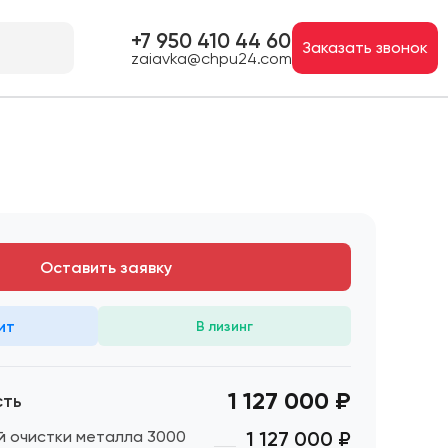
+7 950 410 44 60
Заказать звонок
zaiavka@chpu24.com
Оставить заявку
ит
В лизинг
1 127 000 ₽
сть
й очистки металла 3000
1 127 000
₽