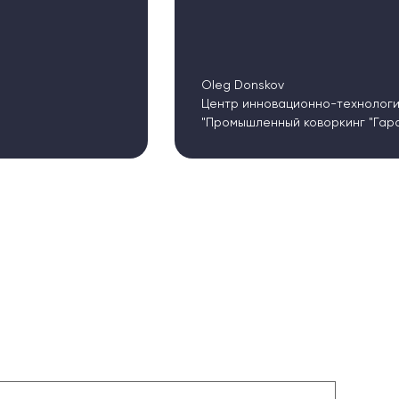
Oleg Donskov
Центр инновационно-технологического развития
"Промышленный коворкинг "Гараж""