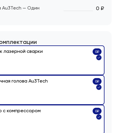
а Au3Tech — Один
0 ₽
комплектации
к лазерной сварки
0
₽
чная голова Au3Tech
0
₽
р с компрессором
0
₽