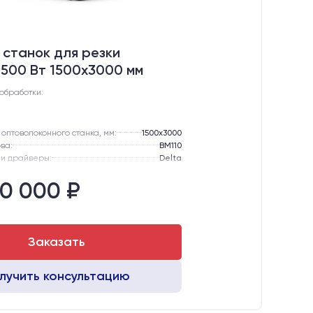
станок для резки
500 Вт 1500x3000 мм
обработки:
оптоволоконного станка, мм:
1500х3000
ва:
BM110
и драйверы:
Delta
 оси Y:
Линейные направляющие PEK
30 000 ₽
 оси Х:
Линейная направляющая HIWIN (Тайвань)
 излучателя:
Иттербиевый оптоволоконный
Заказать
лучить консультацию