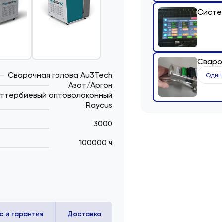
Систе
Сваро
Сварочная голова Au3Tech
Один
Азот/Аргон
ттербиевый оптоволоконный
Raycus
3000
100000 ч
с и гарантия
Доставка