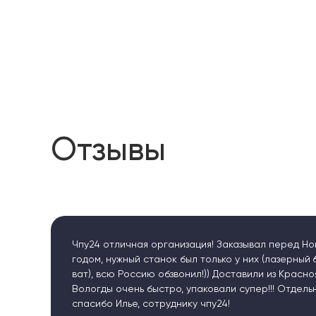
Отзывы
тличная организация! Заказывал перед Новым
ужный станок был только у них (лазерный 6040 50
ю Россию обзвонил!)) Доставили из Красноярска до
 очень быстро, упаковали супер!!! Отдельное
 Илье, сотруднику чпу24!