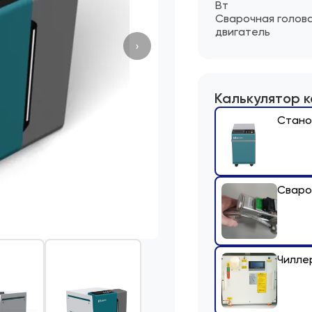
Вт
Сварочная голов
двигатель
›
Калькулятор 
Стано
Сваро
Чилле