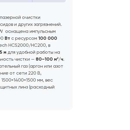
лазерной очистки
сидов и других загрязнений.
OW оснащена импульсным
00
Вт
с ресурсом
100 000
tech HCS2000/HC200, в
15 м
для удобной работы на
ьность чистки —
80–100 м²/ч
.
тельный газ (аргон или азот
ние от сети 220 В,
 1500×1400×1500 мм, вес
защитных линз (расходный