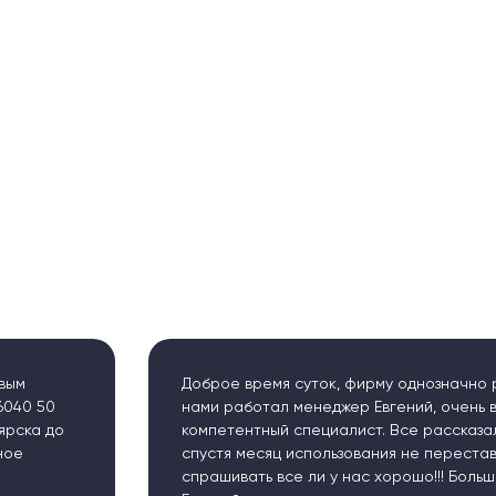
Доброе время суток, фирму однозначно рекомендую! с
нами работал менеджер Евгений, очень вежливый и
компетентный специалист. Все рассказал и объяснил, даже
спустя месяц использования не переставал звонить и
спрашивать все ли у нас хорошо!!! Большое спасибо