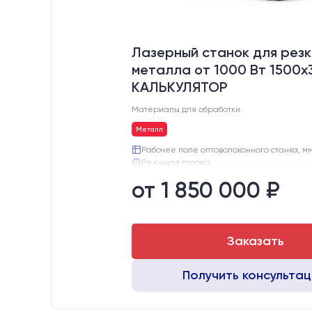
Лазерный станок для резк
металла от 1000 Вт 1500x
КАЛЬКУЛЯТОР
Материалы для обработки:
Металл
Рабочее поле оптоволоконного станка, мм
Режущая голова:
Сервомоторы и драйверы:
от 1 850 000 ₽
Направляющие оси Y:
Направляющие оси Х:
Ресурс лазерного излучателя:
Заказать
Получить консульта