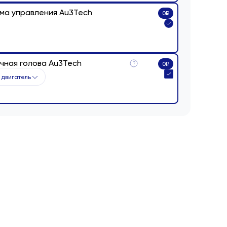
ма управления Au3Tech
0
₽
чная голова Au3Tech
?
0
₽
 двигатель