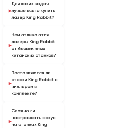
Для каких задач
лучше всего купить
лазер King Rabbit?
Бренд King Rabbit
Чем отличаются
популярен в рекламном,
лазеры King Rabbit
сувенирном и
от безымянных
текстильном бизнесе.
китайских станков?
Эти CO2 станки
оптимальны для резки и
King Rabbit использует
гравировки фанеры,
Поставляются ли
заводскую сборку,
акрила, кожи, бумаги,
станки King Rabbit с
толстый металл
тканей и двухслойных
чиллером в
корпуса, брендовые
пластиков. Отличный
комплекте?
материнские платы
старт для малого
(Ruida или Leetro) и
бизнеса с умеренным
Базовые комплектации
надежные шаговые
бюджетом.
Сложно ли
часто идут с простым
двигатели Leadshine.
настраивать фокус
погружным водяным
Они обладают
на станках King
насосом (помпой). Для
реальной гарантией,