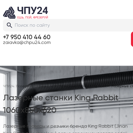
+7 950 410 44 60
zaiavka@chpu24.com
ЧПУ24
/
Лазерные станки с ЧПУ
/
Лазерные станки King Rabbit
/
Лазерные ст
Лазерные станки King Rabbit
1060х850х620
Лазерные граверы и резчики бренда King Rabbit (Jinan