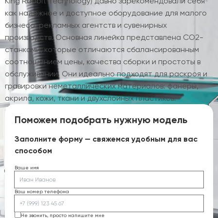
King Rabbit Technology) давно зарекомендовали себя
как надежное и доступное оборудование для малого
бизнеса, рекламных агентств и сувенирных
производств. Основная линейка представлена CO2-
станками, которые отличаются сбалансированным
соотношением цены, качества сборки и простоты в
обслуживании. Они идеально подходят для раскроя и
гравировки неметаллических материалов: фанеры,
акрила, кожи, ткани и двухслойных пластиков.
Поможем подобрать нужную модель
Заполните форму — свяжемся удобным для вас
способом
Ваше имя
Ваш номер телефона
Не звонить, просто напишите мне