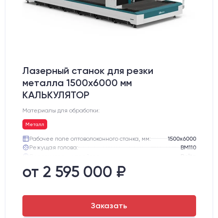
Лазерный станок для резки
металла 1500x6000 мм
КАЛЬКУЛЯТОР
Материалы для обработки:
Металл
Рабочее поле оптоволоконного станка, мм:
1500х6000
Режущая голова:
BM110
Сервомоторы и драйверы:
Delta
Направляющие оси Y:
Линейные направляющие PEK
от 2 595 000 ₽
Направляющие оси Х:
Линейные направляющие PEK
Ресурс лазерного излучателя:
100000 ч
Заказать