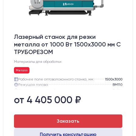
Лазерный станок для резки
металла от 1000 Вт 1500x3000 мм С
ТРУБОРЕЗОМ
Материалы для обработки:
Металл
Рабочее поле оптоволоконного станка, мм:
1500х3000
Режущая голова:
BM110
Сервомоторы и драйверы:
Delta
Направляющие оси Y:
Линейные направляющие PEK
от 4 405 000 ₽
Направляющие оси Х:
Линейные направляющие PEK
Ресурс лазерного излучателя:
100000 ч
Заказать
Получить консультацию