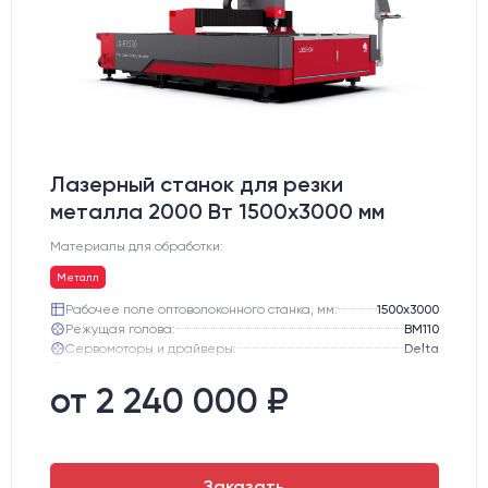
Лазерный станок для резки
металла 2000 Вт 1500x3000 мм
Материалы для обработки:
Металл
Рабочее поле оптоволоконного станка, мм:
1500х3000
Режущая голова:
BM110
Сервомоторы и драйверы:
Delta
Направляющие оси Y:
Линейные направляющие PEK
Направляющие оси Х:
Линейная направляющая HIWIN (Тайвань)
от 2 240 000 ₽
Ресурс лазерного излучателя:
100000 ч
Заказать