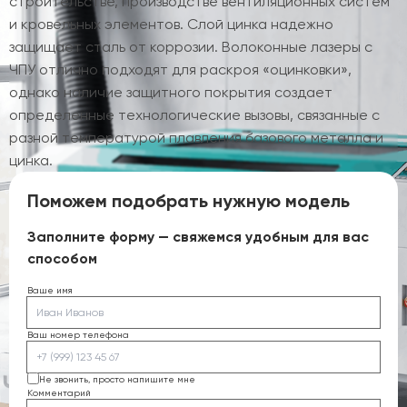
строительстве, производстве вентиляционных систем
и кровельных элементов. Слой цинка надежно
защищает сталь от коррозии. Волоконные лазеры с
ЧПУ отлично подходят для раскроя «оцинковки»,
однако наличие защитного покрытия создает
определенные технологические вызовы, связанные с
разной температурой плавления базового металла и
цинка.
Поможем подобрать нужную модель
Заполните форму — свяжемся удобным для вас
способом
Ваше имя
Ваш номер телефона
Не звонить, просто напишите мне
Комментарий