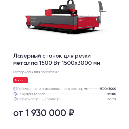
Лазерный станок для резки
металла 1500 Вт 1500x3000 мм
Материалы для обработки:
Металл
Рабочее поле оптоволоконного станка, мм:
1500х3000
Режущая голова:
BM110
Сервомоторы и драйверы:
Delta
Направляющие оси Y:
Линейные направляющие PEK
Направляющие оси Х:
Линейная направляющая HIWIN (Тайвань)
от 1 930 000 ₽
Тип лазерного излучателя:
Иттербиевый оптоволоконный